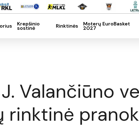
Krepšinio
Moterų EuroBasket
orius
Rinktinės
sostinė
2027
SC, kad nutrauktumėte
r J. Valančiūno 
ų rinktinė prano