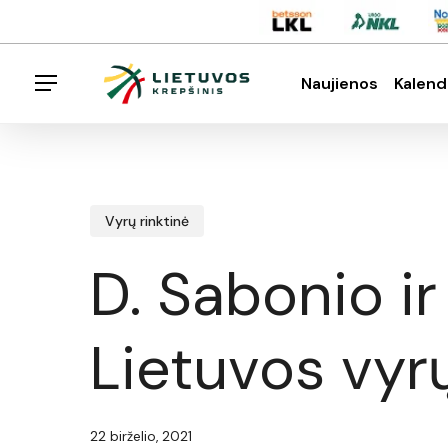
Skip
Menu
to
main
Naujienos
Kalend
Menu
content
Spauskite enter klavišą norėdami ieškoti arba E
Vyrų rinktinė
D. Sabonio i
Lietuvos vyr
22 birželio, 2021