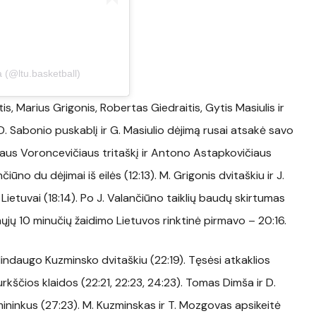
a (@ltu.basketball)
s, Marius Grigonis, Robertas Giedraitis, Gytis Masiulis ir
 Sabonio puskablį ir G. Masiulio dėjimą rusai atsakė savo
rejaus Voroncevičiaus tritaškį ir Antono Astapkovičiaus
no du dėjimai iš eilės (12:13). M. Grigonis dvitaškiu ir J.
Lietuvai (18:14). Po J. Valančiūno taiklių baudų skirtumas
mųjų 10 minučių žaidimo Lietuvos rinktinė pirmavo – 20:16.
Mindaugo Kuzminsko dvitaškiu (22:19). Tęsėsi atkaklios
rkščios klaidos (22:21, 22:23, 24:23). Tomas Dimša ir D.
ninkus (27:23). M. Kuzminskas ir T. Mozgovas apsikeitė