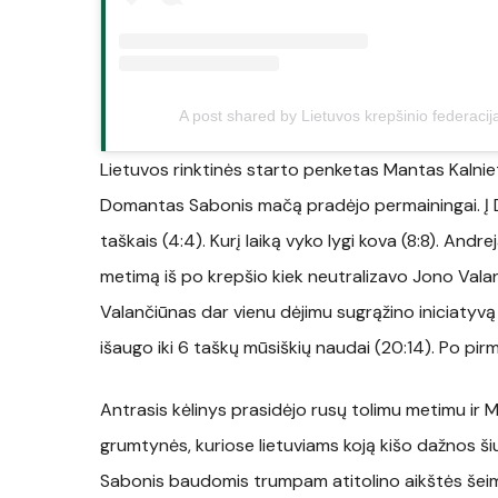
A post shared by Lietuvos krepšinio federacij
Lietuvos rinktinės starto penketas Mantas Kalnieti
Domantas Sabonis mačą pradėjo permainingai. Į D.
taškais (4:4). Kurį laiką vyko lygi kova (8:8). And
metimą iš po krepšio kiek neutralizavo Jono Valančiū
Valančiūnas dar vienu dėjimu sugrąžino iniciatyvą 
išaugo iki 6 taškų mūsiškių naudai (20:14). Po pir
Antrasis kėlinys prasidėjo rusų tolimu metimu ir 
grumtynės, kuriose lietuviams koją kišo dažnos šiu
Sabonis baudomis trumpam atitolino aikštės šeimi