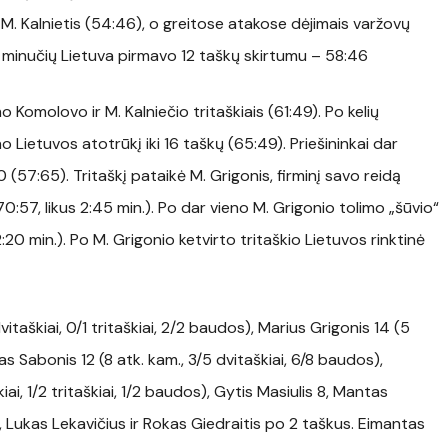
. Kalnietis (54:46), o greitose atakose dėjimais varžovų
0 minučių Lietuva pirmavo 12 taškų skirtumu – 58:46
Komolovo ir M. Kalniečio tritaškiais (61:49). Po kelių
o Lietuvos atotrūkį iki 16 taškų (65:49). Priešininkai dar
0 (57:65). Tritaškį pataikė M. Grigonis, firminį savo reidą
70:57, likus 2:45 min.). Po dar vieno M. Grigonio tolimo „šūvio“
:20 min.). Po M. Grigonio ketvirto tritaškio Lietuvos rinktinė
itaškiai, 0/1 tritaškiai, 2/2 baudos), Marius Grigonis 14 (5
tas Sabonis 12 (8 atk. kam., 3/5 dvitaškiai, 6/8 baudos),
i, 1/2 tritaškiai, 1/2 baudos), Gytis Masiulis 8, Mantas
, Lukas Lekavičius ir Rokas Giedraitis po 2 taškus. Eimantas