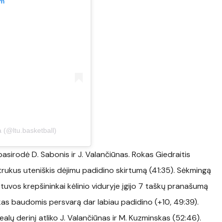
am
a (@ltu.basketball)
pasirodė D. Sabonis ir J. Valančiūnas. Rokas Giedraitis
etrukus uteniškis dėjimu padidino skirtumą (41:35). Sėkmingą
tuvos krepšininkai kėlinio viduryje įgijo 7 taškų pranašumą
kas baudomis persvarą dar labiau padidino (+10, 49:39).
ealų derinį atliko J. Valančiūnas ir M. Kuzminskas (52:46).