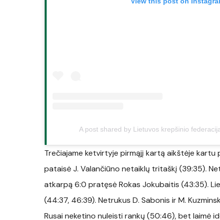
View this post on Instagr
A post shared by Lietuvos krepšinio federacij
Trečiajame ketvirtyje pirmąjį kartą aikštėje kartu 
pataisė J. Valančiūno netaiklų tritaškį (39:35). N
atkarpą 6:0 pratęsė Rokas Jokubaitis (43:35). Lie
(44:37, 46:39). Netrukus D. Sabonis ir M. Kuzmins
Rusai neketino nuleisti rankų (50:46), bet laimė id