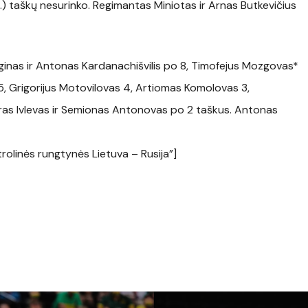
k.) taškų nesurinko. Regimantas Miniotas ir Arnas Butkevičius
ginas ir Antonas Kardanachišvilis po 8, Timofejus Mozgovas*
5, Grigorijus Motovilovas 4, Artiomas Komolovas 3,
iras Ivlevas ir Semionas Antonovas po 2 taškus. Antonas
rolinės rungtynės Lietuva – Rusija”]