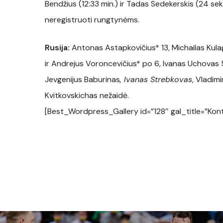
Bendžius (12:33 min.) ir Tadas Sedekerskis (24 se
neregistruoti rungtynėms.
Rusija:
Antonas Astapkovičius* 13, Michailas Kula
ir Andrejus Voroncevičius* po 6, Ivanas Uchovas 
Jevgenijus Baburinas
, Ivanas Strebkovas
, Vladim
Kvitkovskichas nežaidė.
[Best_Wordpress_Gallery id=”128″ gal_title=”Kont