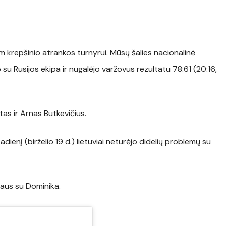
am krepšinio atrankos turnyrui. Mūsų šalies nacionalinė
 su Rusijos ekipa ir nugalėjo varžovus rezultatu
78:61 (20:16,
as ir Arnas Butkevičius.
ienį (birželio 19 d.) lietuviai neturėjo didelių problemų su
ikaus su Dominika.