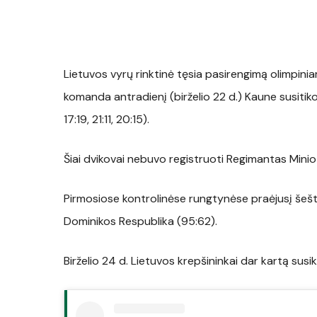
Lietuvos vyrų rinktinė tęsia pasirengimą olimpini
komanda antradienį (birželio 22 d.) Kaune susitiko
17:19, 21:11, 20:15).
Šiai dvikovai nebuvo registruoti Regimantas Miniot
Pirmosiose kontrolinėse rungtynėse praėjusį šeštad
Dominikos Respublika (95:62).
Birželio 24 d. Lietuvos krepšininkai dar kartą sus