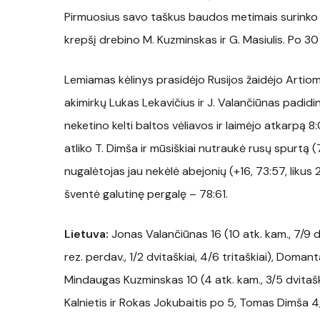
Pirmuosius savo taškus baudos metimais surinko M
krepšį drebino M. Kuzminskas ir G. Masiulis. Po 3
Lemiamas kėlinys prasidėjo Rusijos žaidėjo Artiomo 
akimirkų Lukas Lekavičius ir J. Valančiūnas padidin
neketino kelti baltos vėliavos ir laimėjo atkarpą 8:
atliko T. Dimša ir mūsiškiai nutraukė rusų spurtą (
nugalėtojas jau nekėlė abejonių (+16, 73:57, likus 2
šventė galutinę pergalę – 78:61.
Lietuva:
Jonas Valančiūnas 16 (10 atk. kam., 7/9 dv
rez. perdav., 1/2 dvitaškiai, 4/6 tritaškiai), Doman
Mindaugas Kuzminskas 10 (4 atk. kam., 3/5 dvitaškia
Kalnietis ir Rokas Jokubaitis po 5, Tomas Dimša 4