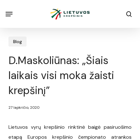
Skip
Menu
Menu
sea
to
main
content
Blog
D.Maskoliūnas: „Šiais
laikais visi moka žaisti
krepšinį”
27 lapkričio, 2020
Lietuvos vyrų krepšinio rinktinė baigė pasiruošimo
etapą Europos krepšinio čempionato atrankos