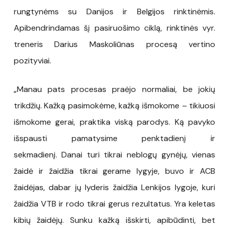
rungtynėms su Danijos ir Belgijos rinktinėmis.
Apibendrindamas šį pasiruošimo ciklą, rinktinės vyr.
treneris Darius Maskoliūnas procesą vertino
pozityviai.
„Manau pats procesas praėjo normaliai, be jokių
trikdžių. Kažką pasimokėme, kažką išmokome – tikiuosi
išmokome gerai, praktika viską parodys. Ką pavyko
išspausti pamatysime penktadienį ir
sekmadienį. Danai turi tikrai neblogų gynėjų, vienas
žaidė ir žaidžia tikrai gerame lygyje, buvo ir ACB
žaidėjas, dabar jų lyderis žaidžia Lenkijos lygoje, kuri
žaidžia VTB ir rodo tikrai gerus rezultatus. Yra keletas
kibių žaidėjų. Sunku kažką išskirti, apibūdinti, bet