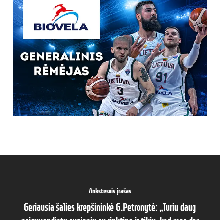
Ankstesnis įrašas
Geriausia šalies krepšininkė G.Petronytė: „Turiu daug