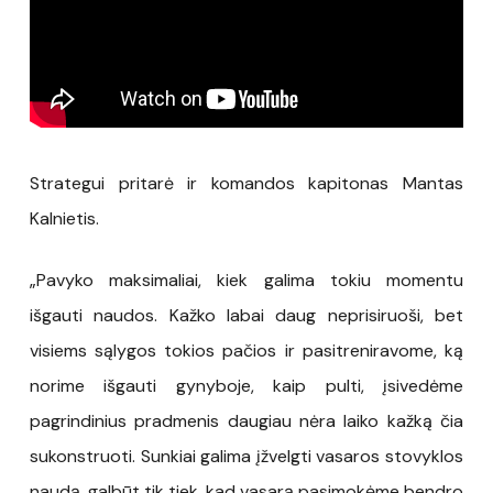
Strategui pritarė ir komandos kapitonas Mantas
Kalnietis.
„Pavyko maksimaliai, kiek galima tokiu momentu
išgauti naudos. Kažko labai daug neprisiruoši, bet
visiems sąlygos tokios pačios ir pasitreniravome, ką
norime išgauti gynyboje, kaip pulti, įsivedėme
pagrindinius pradmenis daugiau nėra laiko kažką čia
sukonstruoti. Sunkiai galima įžvelgti vasaros stovyklos
naudą, galbūt tik tiek, kad vasarą pasimokėme bendro