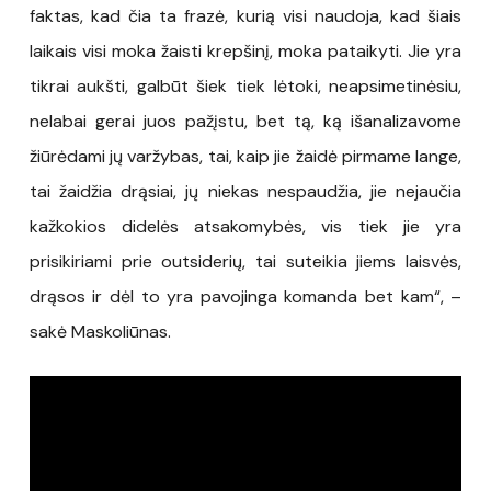
faktas, kad čia ta frazė, kurią visi naudoja, kad šiais
laikais visi moka žaisti krepšinį, moka pataikyti. Jie yra
tikrai aukšti, galbūt šiek tiek lėtoki, neapsimetinėsiu,
nelabai gerai juos pažįstu, bet tą, ką išanalizavome
žiūrėdami jų varžybas, tai, kaip jie žaidė pirmame lange,
tai žaidžia drąsiai, jų niekas nespaudžia, jie nejaučia
kažkokios didelės atsakomybės, vis tiek jie yra
prisikiriami prie outsiderių, tai suteikia jiems laisvės,
drąsos ir dėl to yra pavojinga komanda bet kam“, –
sakė Maskoliūnas.