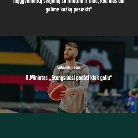
neįgyvendintų svajonių su rinktine ir tikiu, kad mes dar
galime kažką pasiekti“
Sekantis įrašas
R.Miniotas „Stengsiuosi padėti kiek galiu“