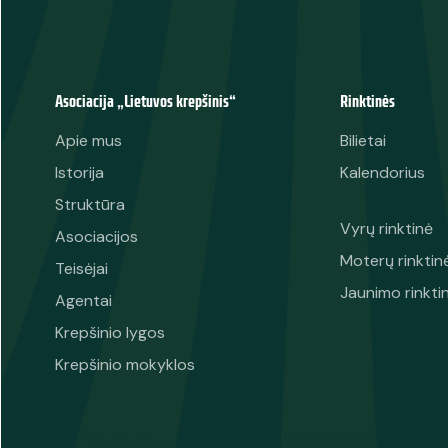
Asociacija „Lietuvos krepšinis“
Rinktinės
Apie mus
Bilietai
Istorija
Kalendorius
Struktūra
Vyrų rinktinė
Asociacijos
Moterų rinktin
Teisėjai
Jaunimo rinkti
Agentai
Krepšinio lygos
Krepšinio mokyklos