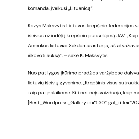
komanda, įveikusi „Lituanicą“.
Kazys Maksvytis Lietuvos krepšinio federacijos v
išeivius už indėlį į krepšinio puoselėjimą JAV. „Ka
Amerikos lietuviai. Sekdamas istorija, aš atvažiava
iškovoti auksą”, – sakė K. Maksvytis.
Nuo pat lygos įkūrimo pradžios varžybose dalyva
lietuvių išeivių gyvenime. „Krepšinis visus sutrauk
taip pat palaikome. Kiti net neįsivaizduoja, kaip m
[Best_Wordpress_Gallery id=”530″ gal_title=”202