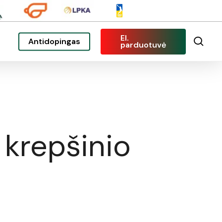
El.
sea
Antidopingas
parduotuvė
 krepšinio