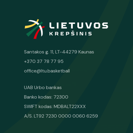
Santakos g. 11, LT-44279 Kaunas
+370 37 78 77 95
office@ltu.basketball
UAB Urbo bankas
Banko kodas: 72300
SWIFT kodas: MDBALT22XXX
A/S. LT92 7230 0000 0060 6259