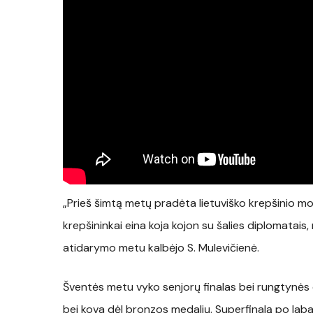
„Prieš šimtą metų pradėta lietuviško krepšinio m
krepšininkai eina koja kojon su šalies diplomatais,
atidarymo metu kalbėjo S. Mulevičienė.
Šventės metu vyko senjorų finalas bei rungtynės d
bei kova dėl bronzos medalių. Superfinalą po laba