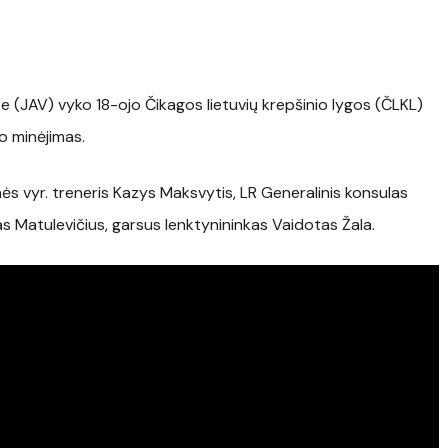
e (JAV) vyko 18-ojo Čikagos lietuvių krepšinio lygos (ČLKL)
o minėjimas.
ės vyr. treneris Kazys Maksvytis, LR Generalinis konsulas
as Matulevičius, garsus lenktynininkas Vaidotas Žala.