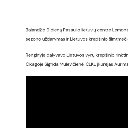
Balandžio 9 dieną Pasaulio lietuvių centre Lemont
sezono uždarymas ir Lietuvos krepšinio šimtmeči
Renginyje dalyvavo Lietuvos vyrų krepšinio rinktin
Čikagoje Sigrida Mulevičienė, ČLKL įkūrėjas Aurim