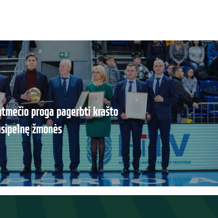
mtmečio proga pagerbti krašto
usipelnę žmonės