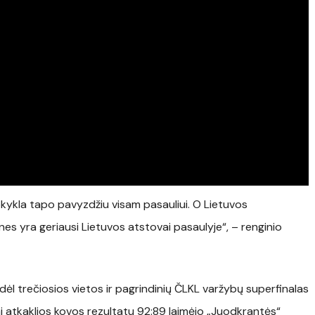
okykla tapo pavyzdžiu visam pasauliui. O Lietuvos
 nes yra geriausi Lietuvos atstovai pasaulyje“, – renginio
ėl trečiosios vietos ir pagrindinių ČLKL varžybų superfinalas
i atkaklios kovos rezultatu 92:89 laimėjo „Juodkrantės“