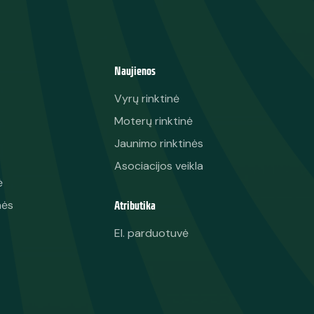
Naujienos
Vyrų rinktinė
Moterų rinktinė
Jaunimo rinktinės
Asociacijos veikla
ė
Atributika
nės
El. parduotuvė