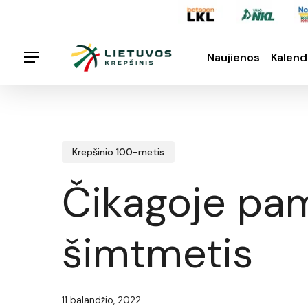
Skip
Menu
to
main
Naujienos
Kalend
Menu
content
Spauskite enter klavišą norėdami ieškoti arba E
Krepšinio 100-metis
Čikagoje pam
šimtmetis
11 balandžio, 2022