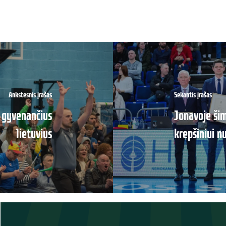
Ankstesnis įrašas
Sekantis įrašas
 gyvenančius
Jonavoje ši
lietuvius
krepšiniui n