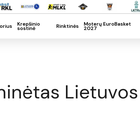
Krepšinio
Moterų EuroBasket
orius
Rinktinės
sostinė
2027
SC, kad nutrauktumėte
inėtas Lietuvos