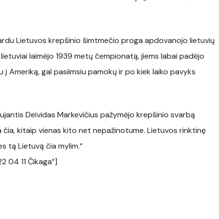
ardu Lietuvos krepšinio šimtmečio proga apdovanojo lietuvių
ip lietuviai laimėjo 1939 metų čempionatą, jiems labai padėjo
u į Ameriką, gal pasiimsiu pamokų ir po kiek laiko pavyks
ujantis Deividas Markevičius pažymėjo krepšinio svarbą
ia čia, kitaip vienas kito net nepažinotume. Lietuvos rinktinę
es tą Lietuvą čia mylim.“
2 04 11 Čikaga”]