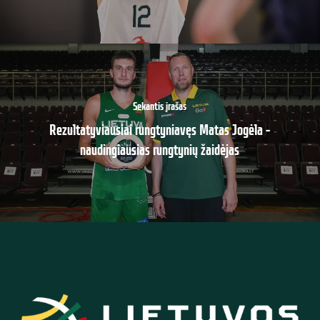
Sekantis įrašas
Rezultatyviausiai rungtyniavęs Matas Jogėla –
naudingiausias rungtynių žaidėjas