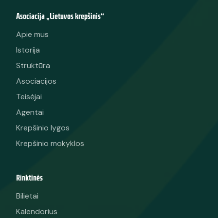
Asociacija „Lietuvos krepšinis“
Apie mus
Istorija
Struktūra
Asociacijos
Teisėjai
Agentai
Krepšinio lygos
Krepšinio mokyklos
Rinktinės
Bilietai
Kalendorius