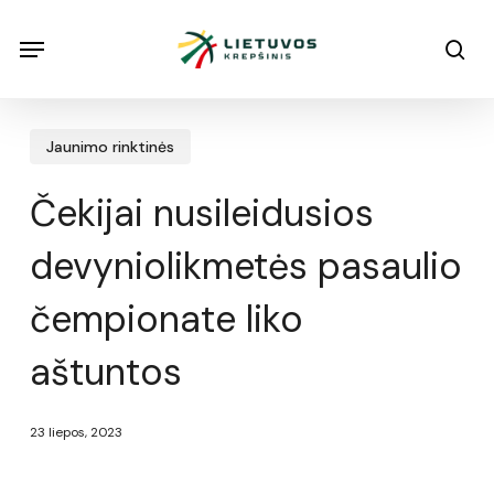
Skip
Menu
Menu
sea
to
main
content
Jaunimo rinktinės
Čekijai nusileidusios
devyniolikmetės pasaulio
čempionate liko
aštuntos
23 liepos, 2023