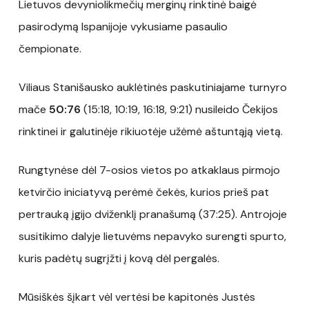
Lietuvos devyniolikmečių merginų rinktinė baigė
pasirodymą Ispanijoje vykusiame pasaulio
čempionate.
Viliaus Stanišausko auklėtinės paskutiniajame turnyro
mače
50:76
(15:18, 10:19, 16:18, 9:21) nusileido Čekijos
rinktinei ir galutinėje rikiuotėje užėmė aštuntąją vietą.
Rungtynėse dėl 7-osios vietos po atkaklaus pirmojo
ketvirčio iniciatyvą perėmė čekės, kurios prieš pat
pertrauką įgijo dviženklį pranašumą (37:25). Antrojoje
susitikimo dalyje lietuvėms nepavyko surengti spurto,
kuris padėtų sugrįžti į kovą dėl pergalės.
Mūsiškės šįkart vėl vertėsi be kapitonės Justės