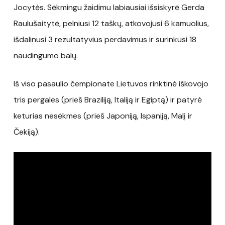
Jocytės. Sėkmingu žaidimu labiausiai išsiskyrė Gerda
Raulušaitytė, pelniusi 12 taškų, atkovojusi 6 kamuolius,
išdalinusi 3 rezultatyvius perdavimus ir surinkusi 18
naudingumo balų.
Iš viso pasaulio čempionate Lietuvos rinktinė iškovojo
tris pergales (prieš Braziliją, Italiją ir Egiptą) ir patyrė
keturias nesėkmes (prieš Japoniją, Ispaniją, Malį ir
Čekiją).