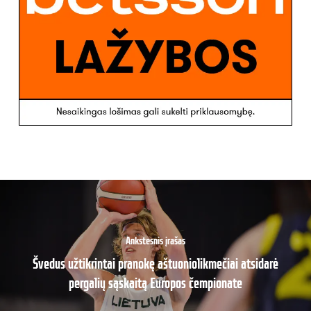
Ankstesnis įrašas
Švedus užtikrintai pranokę aštuoniolikmečiai atsidarė
pergalių sąskaitą Europos čempionate