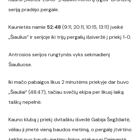
seriją pradėjo pergale.
Kaunietės namie
52:48
(9:11, 20:11, 10:15, 13:11) įveikė
„Šiaulius“ ir serijoje iki trijų pergalių išsiveržė į priekį 1-0.
Antrosios serijos rungtynės vyks sekmadienį
Šiauliuose.
Iki mačo pabaigos likus 2 minutėms priekyje dar buvo
„Šiauliai“ (48:47), tačiau svečių ekipa per likusį laiką
taškų nepelnė.
Kauno klubą į priekį dvitaškiu išvedė Gabija Šegždaitė,
vėliau ji įmetė vieną baudos metimą, o pergalę įtvirtino
taikliai nuo baudų metimų linijos atakavusi Deimantė