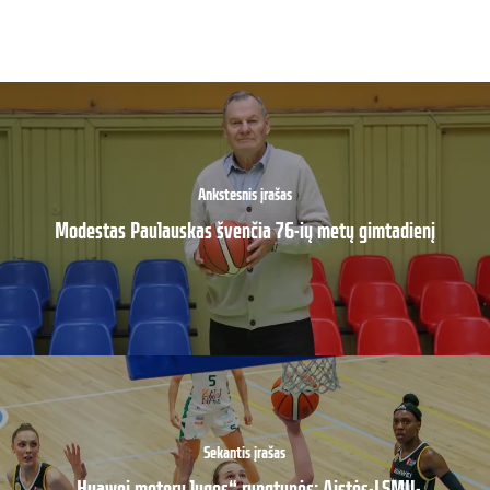
Ankstesnis įrašas
Modestas Paulauskas švenčia 76-ių metų gimtadienį
Sekantis įrašas
„Huawei moterų lygos“ rungtynės: Aistės-LSMU-