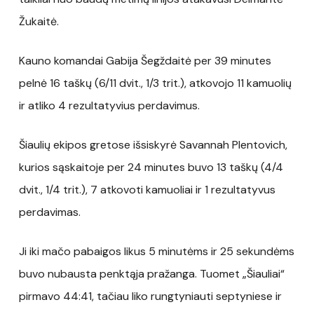
Žukaitė.
Kauno komandai Gabija Šegždaitė per 39 minutes
pelnė 16 taškų (6/11 dvit., 1/3 trit.), atkovojo 11 kamuolių
ir atliko 4 rezultatyvius perdavimus.
Šiaulių ekipos gretose išsiskyrė Savannah Plentovich,
kurios sąskaitoje per 24 minutes buvo 13 taškų (4/4
dvit., 1/4 trit.), 7 atkovoti kamuoliai ir 1 rezultatyvus
perdavimas.
Ji iki mačo pabaigos likus 5 minutėms ir 25 sekundėms
buvo nubausta penktąja pražanga. Tuomet „Šiauliai“
pirmavo 44:41, tačiau liko rungtyniauti septyniese ir