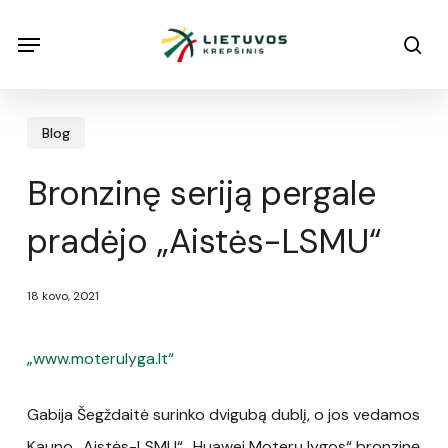
Skip
Menu
Menu
sea
to
main
content
Blog
Bronzinę seriją pergale
pradėjo „Aistės-LSMU“
18 kovo, 2021
„www.moterulyga.lt“
Gabija Šegždaitė surinko dvigubą dublį, o jos vedamos
Kauno „Aistės-LSMU“ „Huawei Moterų lygos“ bronzinę