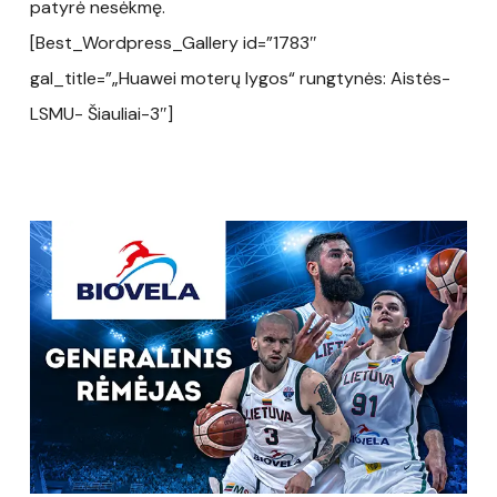
patyrė nesėkmę.
[Best_Wordpress_Gallery id=”1783″
gal_title=”„Huawei moterų lygos“ rungtynės: Aistės-
LSMU- Šiauliai-3″]