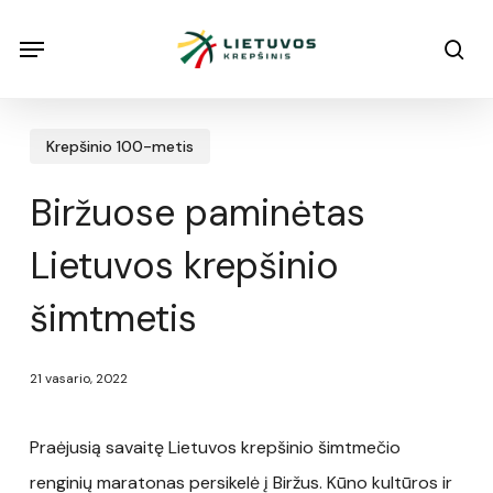
Skip
Menu
Menu
sea
to
main
content
Krepšinio 100-metis
Biržuose paminėtas
Lietuvos krepšinio
šimtmetis
21 vasario, 2022
Praėjusią savaitę Lietuvos krepšinio šimtmečio
renginių maratonas persikelė į Biržus. Kūno kultūros ir