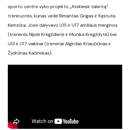
sporto centre vyko projekto „Atskleisk talentą“
treniruotės, kurias vedė Rimantas Grigas ir Kęstutis
Kemzūra. Jose dalyvavo U15 ir U17 amžiaus merginos
(trenerės Nijolė Kregždienė ir Monika Kregždytė) bei
U13 ir U17 vaikinai (treneriai Algirdas Kriaučiūnas ir
Žydrūnas Kačinskas).