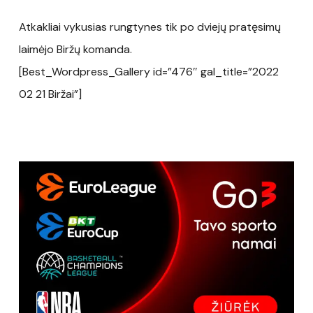
Atkakliai vykusias rungtynes tik po dviejų pratęsimų
laimėjo Biržų komanda.
[Best_Wordpress_Gallery id=”476″ gal_title=”2022
02 21 Biržai”]