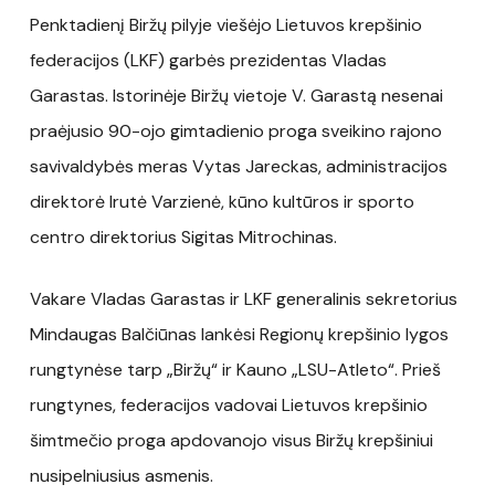
Penktadienį Biržų pilyje viešėjo Lietuvos krepšinio
federacijos (LKF) garbės prezidentas Vladas
Garastas. Istorinėje Biržų vietoje V. Garastą nesenai
praėjusio 90-ojo gimtadienio proga sveikino rajono
savivaldybės meras Vytas Jareckas, administracijos
direktorė Irutė Varzienė, kūno kultūros ir sporto
centro direktorius Sigitas Mitrochinas.
Vakare Vladas Garastas ir LKF generalinis sekretorius
Mindaugas Balčiūnas lankėsi Regionų krepšinio lygos
rungtynėse tarp „Biržų“ ir Kauno „LSU-Atleto“. Prieš
rungtynes, federacijos vadovai Lietuvos krepšinio
šimtmečio proga apdovanojo visus Biržų krepšiniui
nusipelniusius asmenis.