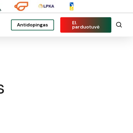
El.
sea
Antidopingas
parduotuvė
s