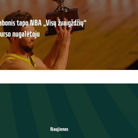
bonis tapo NBA „Visų žvaigždžių“
kurso nugalėtoju
Naujienos