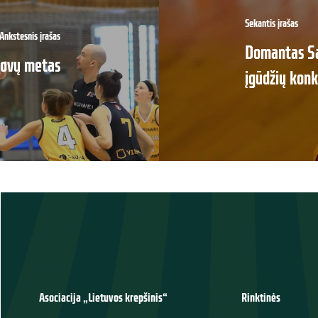
Sekantis įrašas
Ankstesnis įrašas
Domantas Sa
kovų metas
įgūdžių kon
Asociacija „Lietuvos krepšinis“
Rinktinės