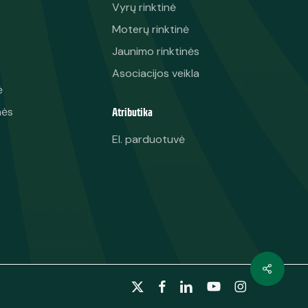
Vyrų rinktinė
Moterų rinktinė
Jaunimo rinktinės
Asociacijos veikla
ė
Atributika
nės
El. parduotuvė
x-
facebook
linkedin
youtube
instagram
twitter