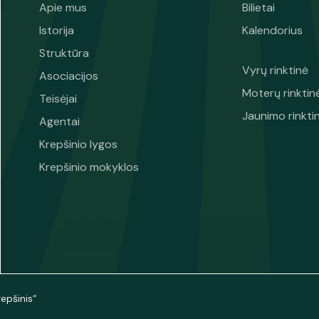
Apie mus
Bilietai
Istorija
Kalendorius
Struktūra
Vyrų rinktinė
Asociacijos
Moterų rinktin
Teisėjai
Jaunimo rinkti
Agentai
Krepšinio lygos
Krepšinio mokyklos
epšinis“