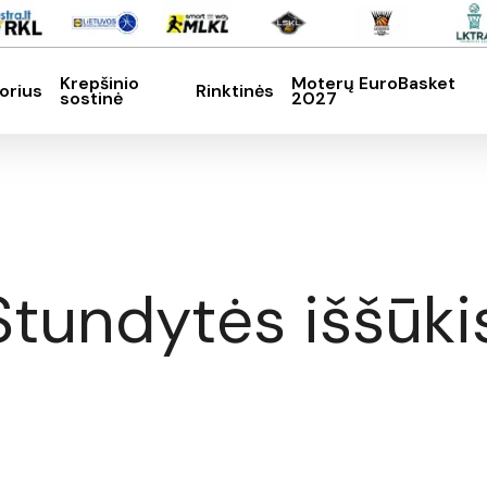
Krepšinio
Moterų EuroBasket
orius
Rinktinės
sostinė
2027
SC, kad nutrauktumėte
tundytės iššūki