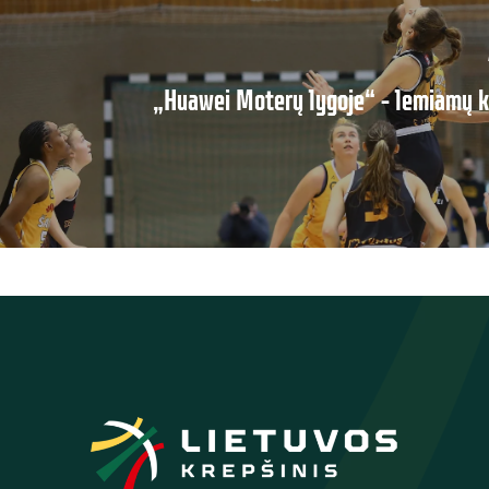
„Huawei Moterų lygoje“ – lemiamų 