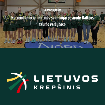
Sekantis įrašas
Keturiolikmečių rinktinės sėkmingai pasirodė Baltijos
taurės varžybose