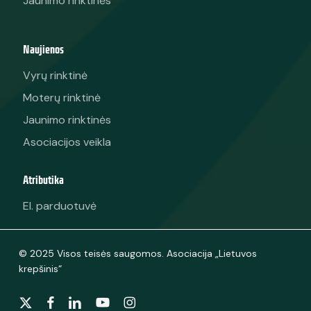
Jaunimo rinktinės
Naujienos
Vyrų rinktinė
Moterų rinktinė
Jaunimo rinktinės
Asociacijos veikla
Atributika
El. parduotuvė
© 2025 Visos teisės saugomos. Asociacija „Lietuvos
krepšinis“
x-
facebook
linkedin
youtube
instagram