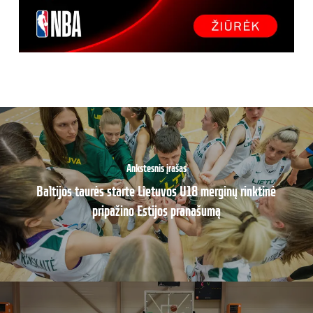
Ankstesnis įrašas
Baltijos taurės starte Lietuvos U18 merginų rinktinė
pripažino Estijos pranašumą