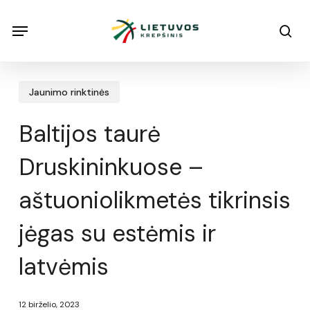
Skip
Menu
Menu
sea
to
main
content
Jaunimo rinktinės
Baltijos taurė
Druskininkuose –
aštuoniolikmetės tikrinsis
jėgas su estėmis ir
latvėmis
12 birželio, 2023