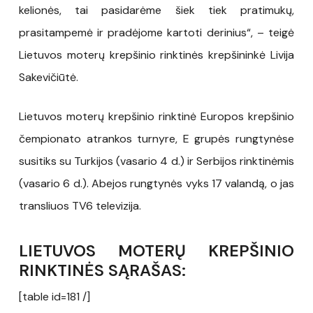
kelionės, tai pasidarėme šiek tiek pratimukų,
prasitampemė ir pradėjome kartoti derinius“, – teigė
Lietuvos moterų krepšinio rinktinės krepšininkė Livija
Sakevičiūtė.
Lietuvos moterų krepšinio rinktinė Europos krepšinio
čempionato atrankos turnyre, E grupės rungtynėse
susitiks su Turkijos (vasario 4 d.) ir Serbijos rinktinėmis
(vasario 6 d.). Abejos rungtynės vyks 17 valandą, o jas
transliuos TV6 televizija.
LIETUVOS MOTERŲ KREPŠINIO
RINKTINĖS SĄRAŠAS:
[table id=181 /]