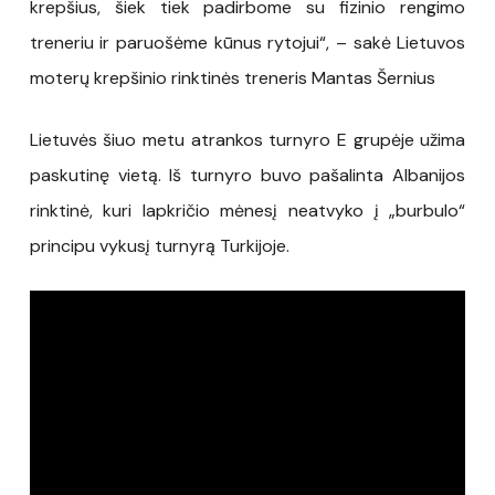
krepšius, šiek tiek padirbome su fizinio rengimo
treneriu ir paruošėme kūnus rytojui“, – sakė Lietuvos
moterų krepšinio rinktinės treneris Mantas Šernius
Lietuvės šiuo metu atrankos turnyro E grupėje užima
paskutinę vietą. Iš turnyro buvo pašalinta Albanijos
rinktinė, kuri lapkričio mėnesį neatvyko į „burbulo“
principu vykusį turnyrą Turkijoje.