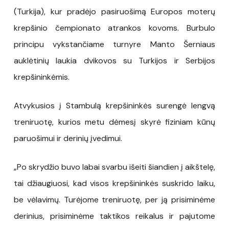
(Turkija), kur pradėjo pasiruošimą Europos moterų
krepšinio čempionato atrankos kovoms. Burbulo
principu vykstančiame turnyre Manto Šerniaus
auklėtinių laukia dvikovos su Turkijos ir Serbijos
krepšininkėmis.
Atvykusios į Stambulą krepšininkės surengė lengvą
treniruotę, kurios metu dėmesį skyrė fiziniam kūnų
paruošimui ir derinių įvedimui.
„Po skrydžio buvo labai svarbu išeiti šiandien į aikštelę,
tai džiaugiuosi, kad visos krepšininkės suskrido laiku,
be vėlavimų. Turėjome treniruotę, per ją prisiminėme
derinius, prisiminėme taktikos reikalus ir pajutome