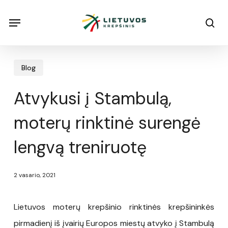
Skip
Menu
Menu
sea
to
main
content
Blog
Atvykusi į Stambulą,
moterų rinktinė surengė
lengvą treniruotę
2 vasario, 2021
Lietuvos moterų krepšinio rinktinės krepšininkės
pirmadienį iš įvairių Europos miestų atvyko į Stambulą