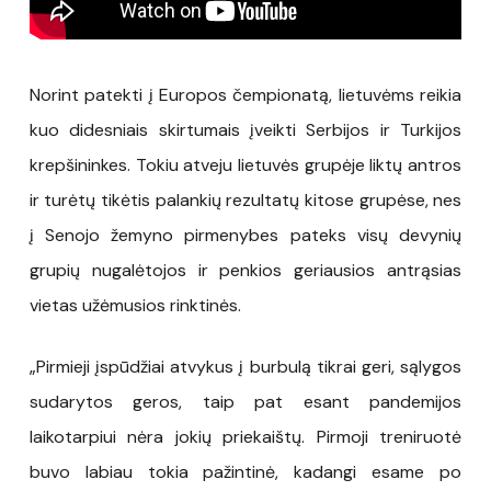
Norint patekti į Europos čempionatą, lietuvėms reikia
kuo didesniais skirtumais įveikti Serbijos ir Turkijos
krepšininkes. Tokiu atveju lietuvės grupėje liktų antros
ir turėtų tikėtis palankių rezultatų kitose grupėse, nes
į Senojo žemyno pirmenybes pateks visų devynių
grupių nugalėtojos ir penkios geriausios antrąsias
vietas užėmusios rinktinės.
„Pirmieji įspūdžiai atvykus į burbulą tikrai geri, sąlygos
sudarytos geros, taip pat esant pandemijos
laikotarpiui nėra jokių priekaištų. Pirmoji treniruotė
buvo labiau tokia pažintinė, kadangi esame po