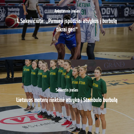
Ankstesnis įrašas
L.Sakevičiūtė: „Pirmieji įspūdžiai atvykus į burbulą
tikrai geri“
Sekantis įrašas
Lietuvos moterų rinktinė atvyko į Stambulo burbulą