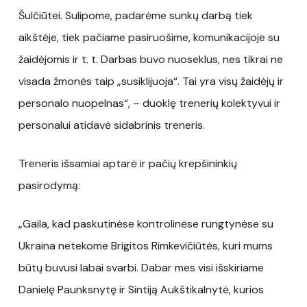
Šulčiūtei. Sulipome, padarėme sunkų darbą tiek
aikštėje, tiek pačiame pasiruošime, komunikacijoje su
žaidėjomis ir t. t. Darbas buvo nuoseklus, nes tikrai ne
visada žmonės taip „susiklijuoja“. Tai yra visų žaidėjų ir
personalo nuopelnas“, – duoklę trenerių kolektyvui ir
personalui atidavė sidabrinis treneris.
Treneris išsamiai aptarė ir pačių krepšininkių
pasirodymą:
„Gaila, kad paskutinėse kontrolinėse rungtynėse su
Ukraina netekome Brigitos Rimkevičiūtės, kuri mums
būtų buvusi labai svarbi. Dabar mes visi išskiriame
Danielę Paunksnytę ir Sintiją Aukštikalnytė, kurios