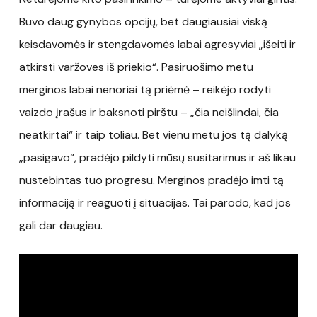
Buvo daug gynybos opcijų, bet daugiausiai viską
keisdavomės ir stengdavomės labai agresyviai „išeiti ir
atkirsti varžoves iš priekio“. Pasiruošimo metu
merginos labai nenoriai tą priėmė – reikėjo rodyti
vaizdo įrašus ir baksnoti pirštu – „čia neišlindai, čia
neatkirtai“ ir taip toliau. Bet vienu metu jos tą dalyką
„pasigavo“, pradėjo pildyti mūsų susitarimus ir aš likau
nustebintas tuo progresu. Merginos pradėjo imti tą
informaciją ir reaguoti į situacijas. Tai parodo, kad jos
gali dar daugiau.