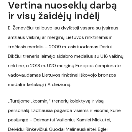
Vertina nuoseklų darbą
ir visų žaidėjų indėlį
E. Ženevičiui tai buvo jau dvylktoji vasara su įvairaus
amžiaus vaikinų ar merginų Lietuvos rinktinėmis ir
trečiasis medalis – 2009 m. asistuodamas Dariui
Dikčiui treneris laimėjo sidabro medalius su U16 vaikinų
rinktine, o 2018 m. U20 merginų Europos čempionate
vadovaudamas Lietuvos rinktinei iškovojo bronzos
medalį ir kelialapį į A divizioną.
„Turėjome „kosminį“ trenerių kolektyvą ir visą
personalą. Didžiausia pagarba visiems ir visoms, kurie
pasijungė – Deimantui Vailioniui, Kamilei Mickutei,
Deividui Rinkevičiui, Guodai Malinauskaitei, Eglei