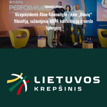
Sekantis įrašas
Viceprezidentė Alina Adomaitytė – apie „Deivių“
filosofiją, sužavėjusią NBPA konferenciją ir verslo
lyderystę