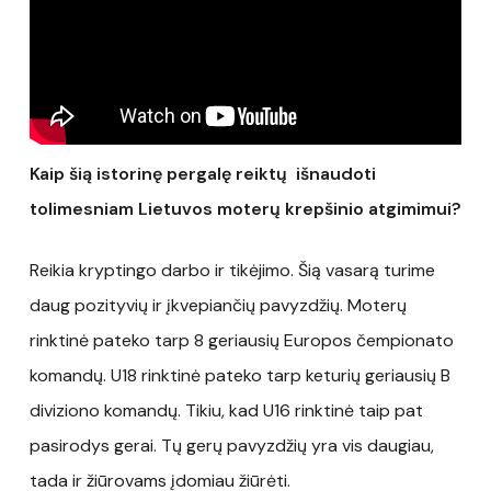
Kaip šią istorinę pergalę reiktų išnaudoti
tolimesniam Lietuvos moterų krepšinio atgimimui?
Reikia kryptingo darbo ir tikėjimo. Šią vasarą turime
daug pozityvių ir įkvepiančių pavyzdžių. Moterų
rinktinė pateko tarp 8 geriausių Europos čempionato
komandų. U18 rinktinė pateko tarp keturių geriausių B
diviziono komandų. Tikiu, kad U16 rinktinė taip pat
pasirodys gerai. Tų gerų pavyzdžių yra vis daugiau,
tada ir žiūrovams įdomiau žiūrėti.