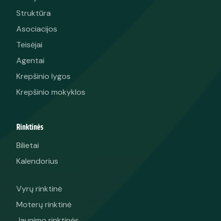
Struktūra
Asociacijos
Teisėjai
Agentai
Krepšinio lygos
Krepšinio mokyklos
Rinktinės
Bilietai
Kalendorius
Vyrų rinktinė
Moterų rinktinė
Jaunimo rinktinės