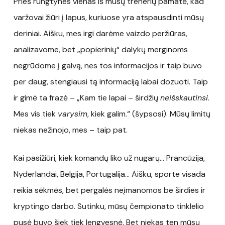
Prieš rungtynes vienas iš mūsų trenerių pamatė, kad
varžovai žiūri į lapus, kuriuose yra atspausdinti mūsų
deriniai. Aišku, mes irgi darėme vaizdo peržiūras,
analizavome, bet „popierinių“ dalykų merginoms
negrūdome į galvą, nes tos informacijos ir taip buvo
per daug, stengiausi tą informaciją labai dozuoti. Taip
ir gimė ta frazė – „Kam tie lapai – širdžių
neišskautinsi
.
Mes vis tiek
varysim
, kiek galim.“ (šypsosi). Mūsų limitų
niekas nežinojo, mes – taip pat.
Kai pasižiūri, kiek komandų liko už nugarų… Prancūzija,
Nyderlandai, Belgija, Portugalija… Aišku, sporte visada
reikia sėkmės, bet pergalės neįmanomos be širdies ir
kryptingo darbo. Sutinku, mūsų čempionato tinklelio
pusė buvo šiek tiek lengvesnė. Bet niekas ten mūsų