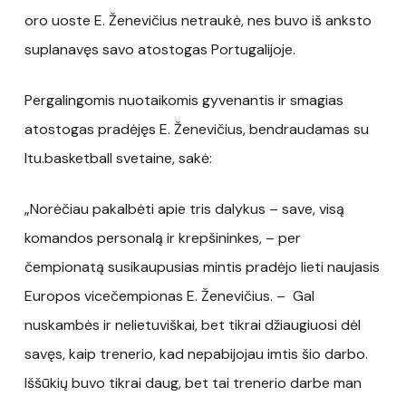
oro uoste E. Ženevičius netraukė, nes buvo iš anksto
suplanavęs savo atostogas Portugalijoje.
Pergalingomis nuotaikomis gyvenantis ir smagias
atostogas pradėjęs E. Ženevičius, bendraudamas su
ltu.basketball svetaine, sakė:
„Norėčiau pakalbėti apie tris dalykus – save, visą
komandos personalą ir krepšininkes, – per
čempionatą susikaupusias mintis pradėjo lieti naujasis
Europos vicečempionas E. Ženevičius. – Gal
nuskambės ir nelietuviškai, bet tikrai džiaugiuosi dėl
savęs, kaip trenerio, kad nepabijojau imtis šio darbo.
Iššūkių buvo tikrai daug, bet tai trenerio darbe man