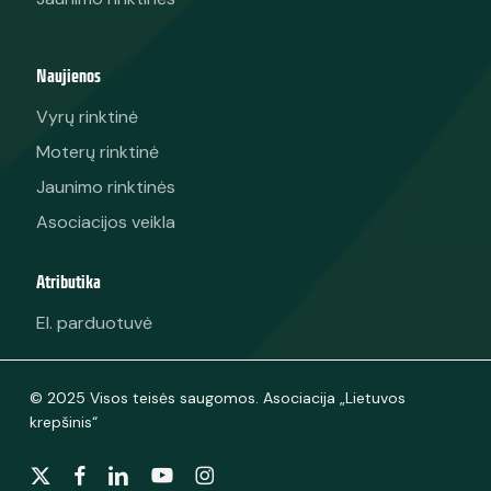
Naujienos
Vyrų rinktinė
Moterų rinktinė
Jaunimo rinktinės
Asociacijos veikla
Atributika
El. parduotuvė
© 2025 Visos teisės saugomos. Asociacija „Lietuvos
krepšinis“
x-
facebook
linkedin
youtube
instagram