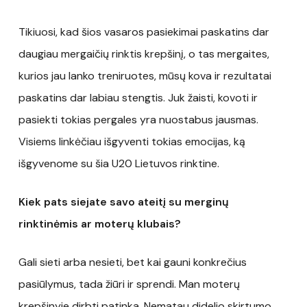
Tikiuosi, kad šios vasaros pasiekimai paskatins dar
daugiau mergaičių rinktis krepšinį, o tas mergaites,
kurios jau lanko treniruotes, mūsų kova ir rezultatai
paskatins dar labiau stengtis. Juk žaisti, kovoti ir
pasiekti tokias pergales yra nuostabus jausmas.
Visiems linkėčiau išgyventi tokias emocijas, ką
išgyvenome su šia U20 Lietuvos rinktine.
Kiek pats siejate savo ateitį su merginų
rinktinėmis ar moterų klubais?
Gali sieti arba nesieti, bet kai gauni konkrečius
pasiūlymus, tada žiūri ir sprendi. Man moterų
krepšinyje dirbti patinka. Nematau didelio skirtumo