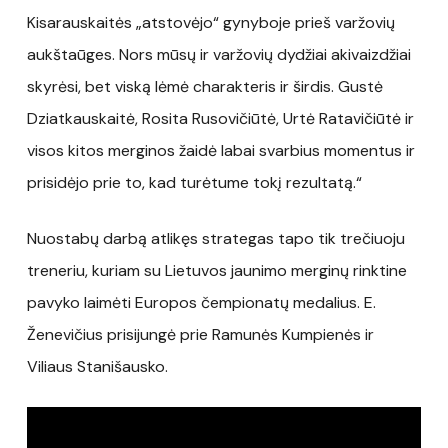
Kisarauskaitės „atstovėjo“ gynyboje prieš varžovių
aukštaūges. Nors mūsų ir varžovių dydžiai akivaizdžiai
skyrėsi, bet viską lėmė charakteris ir širdis. Gustė
Dziatkauskaitė, Rosita Rusovičiūtė, Urtė Ratavičiūtė ir
visos kitos merginos žaidė labai svarbius momentus ir
prisidėjo prie to, kad turėtume tokį rezultatą.“
Nuostabų darbą atlikęs strategas tapo tik trečiuoju
treneriu, kuriam su Lietuvos jaunimo merginų rinktine
pavyko laimėti Europos čempionatų medalius. E.
Ženevičius prisijungė prie Ramunės Kumpienės ir
Viliaus Stanišausko.