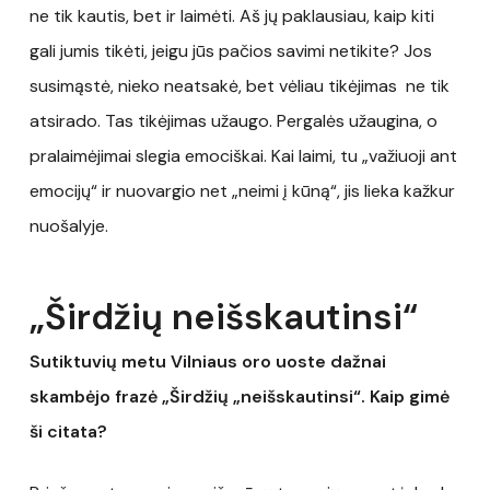
ne tik kautis, bet ir laimėti. Aš jų paklausiau, kaip kiti
gali jumis tikėti, jeigu jūs pačios savimi netikite? Jos
susimąstė, nieko neatsakė, bet vėliau tikėjimas ne tik
atsirado. Tas tikėjimas užaugo. Pergalės užaugina, o
pralaimėjimai slegia emociškai. Kai laimi, tu „važiuoji ant
emocijų“ ir nuovargio net „neimi į kūną“, jis lieka kažkur
nuošalyje.
„Širdžių neišskautinsi“
Sutiktuvių metu Vilniaus oro uoste dažnai
skambėjo frazė „Širdžių „neišskautinsi“. Kaip gimė
ši citata?