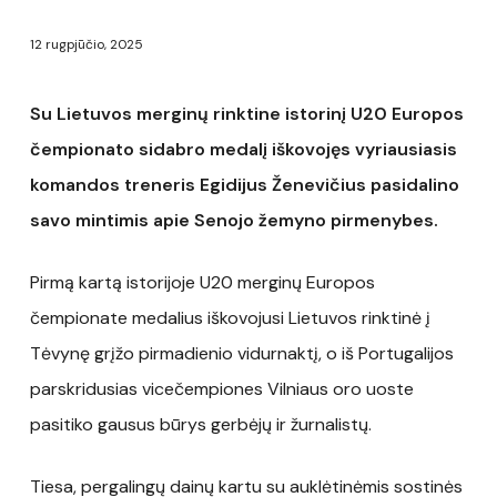
12 rugpjūčio, 2025
Su Lietuvos merginų rinktine istorinį U20 Europos
čempionato sidabro medalį iškovojęs vyriausiasis
komandos treneris Egidijus Ženevičius pasidalino
savo mintimis apie Senojo žemyno pirmenybes.
Pirmą kartą istorijoje U20 merginų Europos
čempionate medalius iškovojusi Lietuvos rinktinė į
Tėvynę grįžo pirmadienio vidurnaktį, o iš Portugalijos
parskridusias vicečempiones Vilniaus oro uoste
pasitiko gausus būrys gerbėjų ir žurnalistų.
Tiesa, pergalingų dainų kartu su auklėtinėmis sostinės