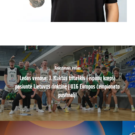
Ankstesnis įrašas
Ledas venose: J. Kuktos tritaškis į ispanų krepšį
pasiuntė Lietuvos rinktinę į U16 Europos čempionato
pusfinalį!