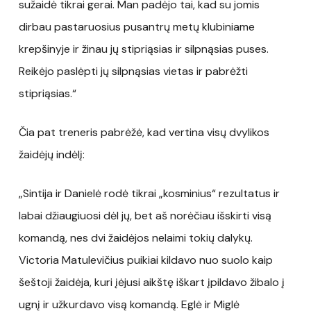
sužaidė tikrai gerai. Man padėjo tai, kad su jomis
dirbau pastaruosius pusantrų metų klubiniame
krepšinyje ir žinau jų stipriąsias ir silpnąsias puses.
Reikėjo paslėpti jų silpnąsias vietas ir pabrėžti
stipriąsias.“
Čia pat treneris pabrėžė, kad vertina visų dvylikos
žaidėjų indėlį:
„Sintija ir Danielė rodė tikrai „kosminius“ rezultatus ir
labai džiaugiuosi dėl jų, bet aš norėčiau išskirti visą
komandą, nes dvi žaidėjos nelaimi tokių dalykų.
Victoria Matulevičius puikiai kildavo nuo suolo kaip
šeštoji žaidėja, kuri įėjusi aikštę iškart įpildavo žibalo į
ugnį ir užkurdavo visą komandą. Eglė ir Miglė