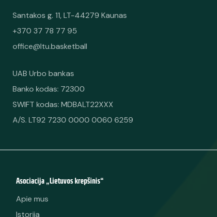
Santakos g. 11, LT-44279 Kaunas
+370 37 78 77 95
office@ltu.basketball
UAB Urbo bankas
Banko kodas: 72300
SWIFT kodas: MDBALT22XXX
A/S. LT92 7230 0000 0060 6259
Asociacija „Lietuvos krepšinis“
Apie mus
Istorija