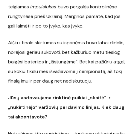
teigiamas
impulsiukas
buvo pergalės kontrolinėse
rungtynėse prieš Ukrainą. Merginos pamatė, kad jos
gali laimėti ir po to įvyko, kas įvyko.
Aišku, finale skirtumas su ispanėmis buvo labai didelis,
norėjosi geriau sukovoti, bet kažkuriuo metu tiesiog
baigėsi baterijos ir „išsijungėme“. Bet kai pažiūriu atgal,
su kokiu tikslu mes išvažiavome į čempionatą, aš tokį
finalą imu ir per daug net nediskutuoju.
Jūsų vadovaujama rinktinė puikiai „skaitė“ ir
„nukirtinėjo“ varžovių perdavimo linijas. Kiek daug
tai akcentavote?
Neturėjome kito pasirinkimo – turėjome aktyviai gintis.