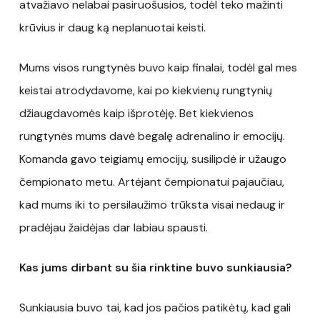
atvažiavo nelabai pasiruošusios, todėl teko mažinti
krūvius ir daug ką neplanuotai keisti.
Mums visos rungtynės buvo kaip finalai, todėl gal mes
keistai atrodydavome, kai po kiekvienų rungtynių
džiaugdavomės kaip išprotėję. Bet kiekvienos
rungtynės mums davė begalę adrenalino ir emocijų.
Komanda gavo teigiamų emocijų, susilipdė ir užaugo
čempionato metu. Artėjant čempionatui pajaučiau,
kad mums iki to persilaužimo trūksta visai nedaug ir
pradėjau žaidėjas dar labiau spausti.
Kas jums dirbant su šia rinktine buvo sunkiausia?
Sunkiausia buvo tai, kad jos pačios patikėtų, kad gali