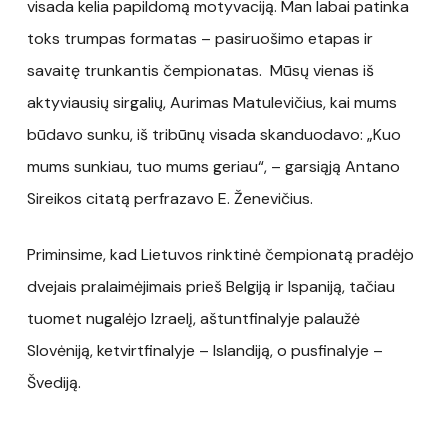
visada kelia papildomą motyvaciją. Man labai patinka
toks trumpas formatas – pasiruošimo etapas ir
savaitę trunkantis čempionatas. Mūsų vienas iš
aktyviausių sirgalių, Aurimas Matulevičius, kai mums
būdavo sunku, iš tribūnų visada skanduodavo: „Kuo
mums sunkiau, tuo mums geriau“, – garsiąją Antano
Sireikos citatą perfrazavo E. Ženevičius.
Priminsime, kad Lietuvos rinktinė čempionatą pradėjo
dvejais pralaimėjimais prieš Belgiją ir Ispaniją, tačiau
tuomet nugalėjo Izraelį, aštuntfinalyje palaužė
Slovėniją, ketvirtfinalyje – Islandiją, o pusfinalyje –
Švediją.