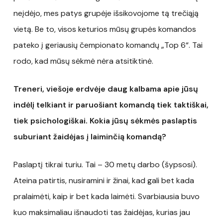
neįdėjo, mes patys grupėje išsikovojome tą trečiąją
vietą. Be to, visos keturios mūsų grupės komandos
pateko į geriausių čempionato komandų „Top 6“. Tai
rodo, kad mūsų sėkmė nėra atsitiktinė.
Treneri, viešoje erdvėje daug kalbama apie jūsų
indėlį telkiant ir paruošiant komandą tiek taktiškai,
tiek psichologiškai. Kokia jūsų sėkmės paslaptis
suburiant žaidėjas į laiminčią komandą?
Paslaptį tikrai turiu. Tai – 30 metų darbo (šypsosi).
Ateina patirtis, nusiramini ir žinai, kad gali bet kada
pralaimėti, kaip ir bet kada laimėti. Svarbiausia buvo
kuo maksimaliau išnaudoti tas žaidėjas, kurias jau