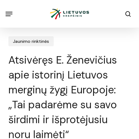
Skip
Menu
Menu
sea
to
main
content
Jaunimo rinktinės
Atsivėręs E. Ženevičius
apie istorinį Lietuvos
merginų žygį Europoje:
„Tai padarėme su savo
širdimi ir išprotėjusiu
noru laimėti“