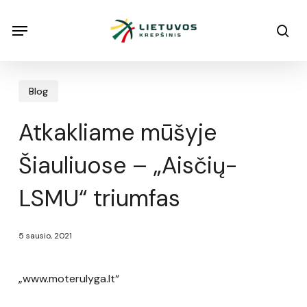
Skip
Menu
Menu
sea
to
main
content
Blog
Atkakliame mūšyje
Šiauliuose – „Aisčių-
LSMU“ triumfas
5 sausio, 2021
„www.moterulyga.lt“