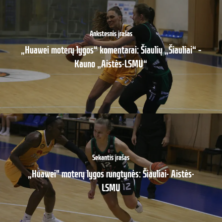
Ankstesnis įrašas
„Huawei moterų lygos“ komentarai: Šiaulių „Šiauliai“ –
Kauno „Aistės-LSMU“
Sekantis įrašas
„Huawei" moterų lygos rungtynės: Šiauliai- Aistės-
LSMU