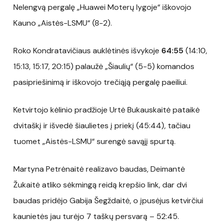
Nelengvą pergalę „Huawei Moterų lygoje“ iškovojo
Kauno „Aistės-LSMU“ (8-2).
Roko Kondratavičiaus auklėtinės išvykoje
64:55
(14:10,
15:13, 15:17, 20:15) palaužė „Šiaulių“ (5-5) komandos
pasipriešinimą ir iškovojo trečiąją pergalę paeiliui.
Ketvirtojo kėlinio pradžioje Urtė Bukauskaitė pataikė
dvitaškį ir išvedė šiaulietes į priekį (45:44), tačiau
tuomet „Aistės-LSMU“ surengė savąjį spurtą.
Martyna Petrėnaitė realizavo baudas, Deimantė
Žukaitė atliko sėkmingą reidą krepšio link, dar dvi
baudas pridėjo Gabija Šegždaitė, o įpusėjus ketvirčiui
kaunietės jau turėjo 7 taškų persvarą – 52:45.