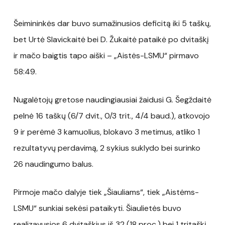
Šeimininkės dar buvo sumažinusios deficitą iki 5 taškų,
bet Urtė Slavickaitė bei D. Žukaitė pataikė po dvitaškį
ir mačo baigtis tapo aiški – „Aistės-LSMU“ pirmavo
58:49.
Nugalėtojų gretose naudingiausiai žaidusi G. Šegždaitė
pelnė 16 taškų (6/7 dvit., 0/3 trit., 4/4 baud.), atkovojo
9 ir perėmė 3 kamuolius, blokavo 3 metimus, atliko 1
rezultatyvų perdavimą, 2 sykius suklydo bei surinko
26 naudingumo balus.
Pirmoje mačo dalyje tiek „Šiauliams“, tiek „Aistėms-
LSMU“ sunkiai sekėsi pataikyti. Šiaulietės buvo
realizavusios 6 dvitaškius iš 32 (18 proc.) bei 1 tritaškį