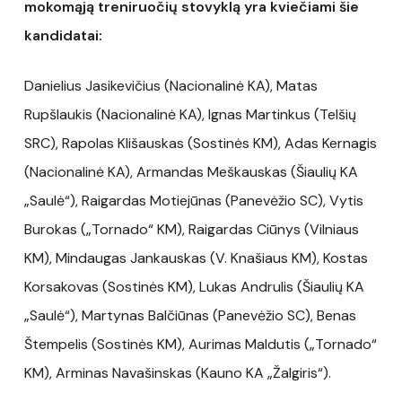
mokomąją treniruočių stovyklą yra kviečiami šie
kandidatai:
Danielius Jasikevičius (Nacionalinė KA), Matas
Rupšlaukis (Nacionalinė KA), Ignas Martinkus (Telšių
SRC), Rapolas Klišauskas (Sostinės KM), Adas Kernagis
(Nacionalinė KA), Armandas Meškauskas (Šiaulių KA
„Saulė“), Raigardas Motiejūnas (Panevėžio SC), Vytis
Burokas („Tornado“ KM), Raigardas Ciūnys (Vilniaus
KM), Mindaugas Jankauskas (V. Knašiaus KM), Kostas
Korsakovas (Sostinės KM), Lukas Andrulis (Šiaulių KA
„Saulė“), Martynas Balčiūnas (Panevėžio SC), Benas
Štempelis (Sostinės KM), Aurimas Maldutis („Tornado“
KM), Arminas Navašinskas (Kauno KA „Žalgiris“).