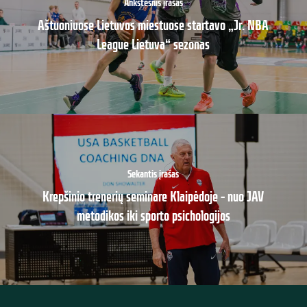
Ankstesnis įrašas
Aštuoniuose Lietuvos miestuose startavo „Jr. NBA
League Lietuva“ sezonas
Sekantis įrašas
Krepšinio trenerių seminare Klaipėdoje – nuo JAV
metodikos iki sporto psichologijos