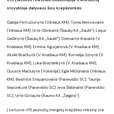
stovykloje dalyvaus šios krepšininkės:
Gabija Petručionytė (Vilniaus KM), Toma Nemcevaitė
(Vilniaus KM), Urtė Obrikaitė (Šiaulių KA „Saulė“), Liepa
Gelžinytė (Šiaulių KA „Saulė“), Deimantė Kripaitė (V.
Knašiaus KM), Ermina Agurjanova (V. Knašiaus KM),
Akvilė Bračkutė (V. Knašiaus KM), Kornelija Uznytė (V.
Knašiaus KM), Luka Brazdeikytė (V. Knašiaus KM),
Guostė Mačiulytė (Vokietija), Eglė Mičiūnaitė (Vilniaus
KM), Beatričė Stepanovaitė (Panevėžio SC), Taurija
Seponkutė (Panevėžio SC), Ieva Šiškinaitė (Panevėžio
SC), Urtė Gotautė (Kauno KA „Žalgiris“).
Į Lietuvos U15 jaunučių merginų krepšinio rinktinę yra