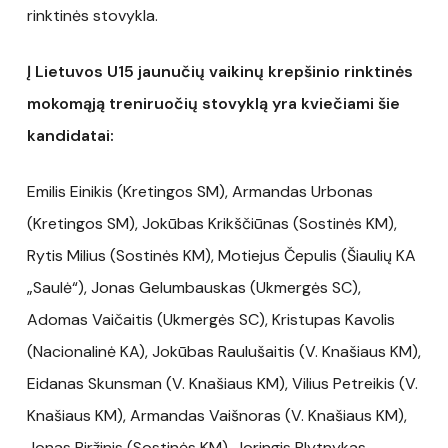
rinktinės stovykla.
Į Lietuvos U15 jaunučių vaikinų krepšinio rinktinės
mokomąją treniruočių stovyklą yra kviečiami šie
kandidatai:
Emilis Einikis (Kretingos SM), Armandas Urbonas
(Kretingos SM), Jokūbas Krikščiūnas (Sostinės KM),
Rytis Milius (Sostinės KM), Motiejus Čepulis (Šiaulių KA
„Saulė“), Jonas Gelumbauskas (Ukmergės SC),
Adomas Vaičaitis (Ukmergės SC), Kristupas Kavolis
(Nacionalinė KA), Jokūbas Raulušaitis (V. Knašiaus KM),
Eidanas Skunsman (V. Knašiaus KM), Vilius Petreikis (V.
Knašiaus KM), Armandas Vaišnoras (V. Knašiaus KM),
Jonas Biržinis (Sostinės KM), Joringis Plytnykas