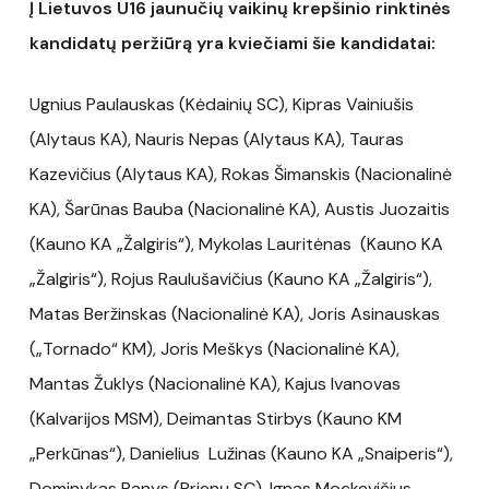
Į Lietuvos U16 jaunučių vaikinų krepšinio rinktinės
kandidatų peržiūrą yra kviečiami šie kandidatai:
Ugnius Paulauskas (Kėdainių SC), Kipras Vainiušis
(Alytaus KA), Nauris Nepas (Alytaus KA), Tauras
Kazevičius (Alytaus KA), Rokas Šimanskis (Nacionalinė
KA), Šarūnas Bauba (Nacionalinė KA), Austis Juozaitis
(Kauno KA „Žalgiris“), Mykolas Lauritėnas (Kauno KA
„Žalgiris“), Rojus Raulušavičius (Kauno KA „Žalgiris“),
Matas Beržinskas (Nacionalinė KA), Joris Asinauskas
(„Tornado“ KM), Joris Meškys (Nacionalinė KA),
Mantas Žuklys (Nacionalinė KA), Kajus Ivanovas
(Kalvarijos MSM), Deimantas Stirbys (Kauno KM
„Perkūnas“), Danielius Lužinas (Kauno KA „Snaiperis“),
Dominykas Banys (Prienų SC), Ignas Mockevičius