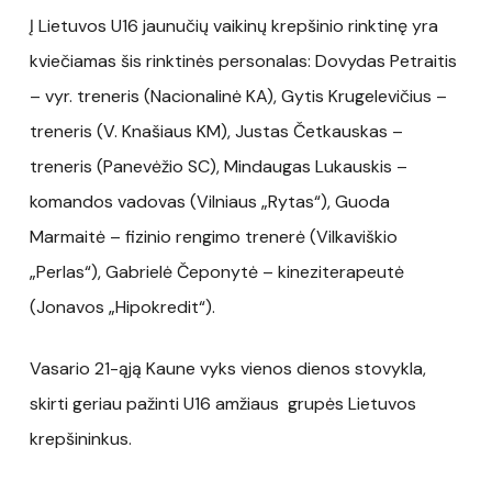
Į Lietuvos U16 jaunučių vaikinų krepšinio rinktinę yra
kviečiamas šis rinktinės personalas: Dovydas Petraitis
– vyr. treneris (Nacionalinė KA), Gytis Krugelevičius –
treneris (V. Knašiaus KM), Justas Četkauskas –
treneris (Panevėžio SC), Mindaugas Lukauskis –
komandos vadovas (Vilniaus „Rytas“), Guoda
Marmaitė – fizinio rengimo trenerė (Vilkaviškio
„Perlas“), Gabrielė Čeponytė – kineziterapeutė
(Jonavos „Hipokredit“).
Vasario 21-ąją Kaune vyks vienos dienos stovykla,
skirti geriau pažinti U16 amžiaus grupės Lietuvos
krepšininkus.