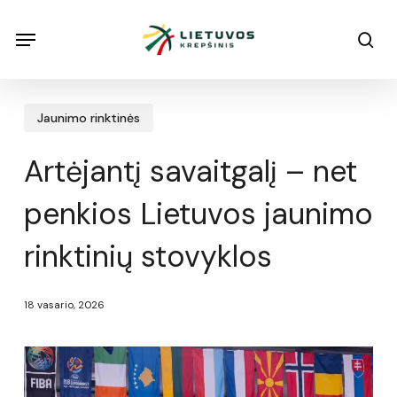
Skip
Menu
Menu
sea
to
main
content
Jaunimo rinktinės
Artėjantį savaitgalį – net
penkios Lietuvos jaunimo
rinktinių stovyklos
18 vasario, 2026