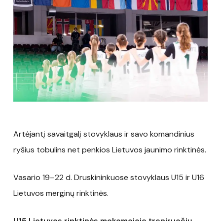
Artėjantį savaitgalį stovyklaus ir savo komandinius
ryšius tobulins net penkios Lietuvos jaunimo rinktinės.
Vasario 19–22 d. Druskininkuose stovyklaus U15 ir U16
Lietuvos merginų rinktinės.
U15 Lietuvos rinktinės mokomojoje treniruočių