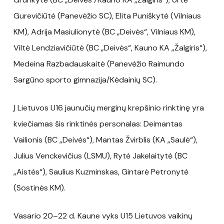
Gurevičiūtė (Panevėžio SC), Elita Puniškytė (Vilniaus
KM), Adrija Masiulionytė (BC „Deivės“, Vilniaus KM),
Viltė Lendziavičiūtė (BC „Deivės“, Kauno KA „Žalgiris“),
Medeina Razbadauskaitė (Panevėžio Raimundo
Sargūno sporto gimnazija/Kėdainių SC).
Į Lietuvos U16 jaunučių merginų krepšinio rinktinę yra
kviečiamas šis rinktinės personalas: Deimantas
Vailionis (BC „Deivės“), Mantas Žvirblis (KA „Saulė“),
Julius Venckevičius (LSMU), Rytė Jakelaitytė (BC
„Aistės“), Saulius Kuzminskas, Gintarė Petronytė
(Sostinės KM).
Vasario 20–22 d. Kaune vyks U15 Lietuvos vaikinų