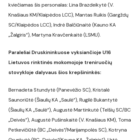
kviečiamas šis personalas: Lina Brazdeikytė (V.
Knašiaus KM/Klaipėdos LCC), Mantas Ruikis (Gargždų
SC/Klaipėdos LCC), Indrė Balčiūnaitė (Kauno KA
„Žalgiris“), Martyna Kravčenkaitė (LSMU).
Paraleliai Druskininkuose vyksiančioje U16
Lietuvos rinktinės mokomojoje treniruočių
stovykloje dalyvaus šios krepšininkės:
Bernadeta Stundytė (Panevėžio SC), Kristalė
Saunoriūtė (Šiaulių KA „Saulė“), Rugilė Bukantytė
(Šiaulių KA „Saulė“), Augustė Martinkutė (Telšių SC/BC
„Deivės“), Augustė Pušinskaitė (V. Knašiaus KM), Toma
Petkevičiūtė (BC „Deivės“/Marijampolės SC), Kotryna
Grunkytė (BC „Deivės“/Kauno KA „Žalgiris“), Urtė