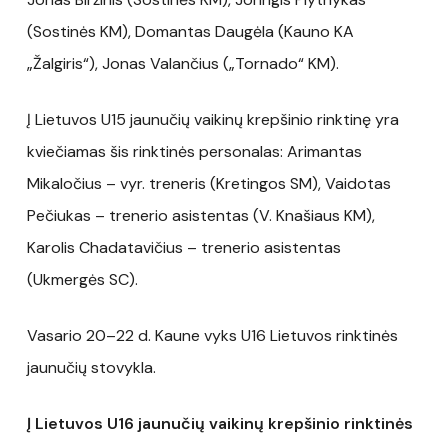
(Sostinės KM), Domantas Daugėla (Kauno KA
„Žalgiris“), Jonas Valančius („Tornado“ KM).
Į Lietuvos U15 jaunučių vaikinų krepšinio rinktinę yra
kviečiamas šis rinktinės personalas: Arimantas
Mikaločius – vyr. treneris (Kretingos SM), Vaidotas
Pečiukas – trenerio asistentas (V. Knašiaus KM),
Karolis Chadatavičius – trenerio asistentas
(Ukmergės SC).
Vasario 20–22 d. Kaune vyks U16 Lietuvos rinktinės
jaunučių stovykla.
Į Lietuvos U16 jaunučių vaikinų krepšinio rinktinės