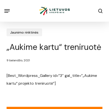
Skip
Menu
Menu
sea
to
main
content
Jaunimo rinktinės
„Aukime kartu“ treniruotė
9 balandžio, 2021
[Best_Wordpress_Gallery id=”3″ gal_title=”„Aukime
kartu“ projekto treniruotė”]