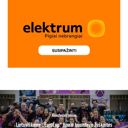
Ankstesnis įrašas
Lietuviškame „EuroCup“ finale triumfavo Juškaitės