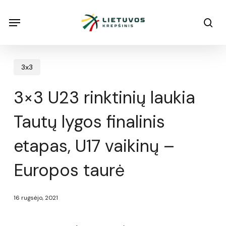
Skip
Menu
Menu
sea
to
main
content
3x3
3×3 U23 rinktinių laukia
Tautų lygos finalinis
etapas, U17 vaikinų –
Europos taurė
16 rugsėjo, 2021