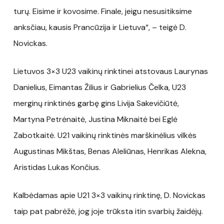
turų. Eisime ir kovosime. Finale, jeigu nesusitiksime
anksčiau, kausis Prancūzija ir Lietuva“, – teigė D.
Novickas.
Lietuvos 3×3 U23 vaikinų rinktinei atstovaus Laurynas
Danielius, Eimantas Žilius ir Gabrielius Čelka, U23
merginų rinktinės garbę gins Livija Sakevičiūtė,
Martyna Petrėnaitė, Justina Miknaitė bei Eglė
Zabotkaitė. U21 vaikinų rinktinės marškinėlius vilkės
Augustinas Mikštas, Benas Aleliūnas, Henrikas Alekna,
Aristidas Lukas Končius.
Kalbėdamas apie U21 3×3 vaikinų rinktinę, D. Novickas
taip pat pabrėžė, jog joje trūksta itin svarbių žaidėjų.