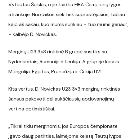
Vytautas Šulskis, o jie žaidžia FIBA Čempionų lygos
atrankoje. Nuotaikos šiek tiek suprastėjusios, tačiau
kaip aš sakau, kuo mums sunkiau – tuo mums geriau“,
– kalbėjo D. Novickas.
Merginų U23 3×3 rinktinė B grupė susitiks su
Nyderlandais, Rumunija ir Lenkija. A grupėje kausis
Mongolija, Egiptas, Prancūzija ir Čekija U21.
Kita vertus, D. Novickas U23 3×3 merginų rinktinės
šansus pakovoti dėl aukščiausių apdovanojimų
vertina optimistiškai.
„Tikrai tikiu merginomis, jos Europos čempionate
įgavo daug patirties, laimėjome keletą Tautų lygos