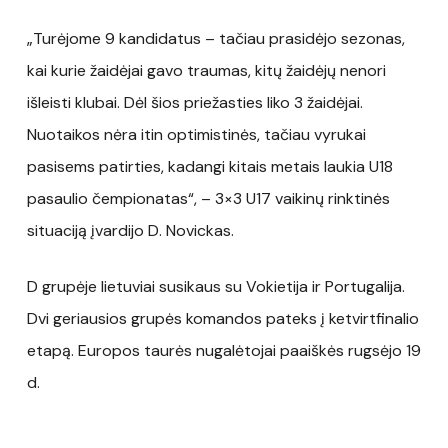
„Turėjome 9 kandidatus – tačiau prasidėjo sezonas,
kai kurie žaidėjai gavo traumas, kitų žaidėjų nenori
išleisti klubai. Dėl šios priežasties liko 3 žaidėjai.
Nuotaikos nėra itin optimistinės, tačiau vyrukai
pasisems patirties, kadangi kitais metais laukia U18
pasaulio čempionatas“, – 3×3 U17 vaikinų rinktinės
situaciją įvardijo D. Novickas.
D grupėje lietuviai susikaus su Vokietija ir Portugalija.
Dvi geriausios grupės komandos pateks į ketvirtfinalio
etapą. Europos taurės nugalėtojai paaiškės rugsėjo 19
d.