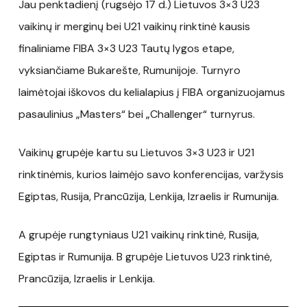
Jau penktadienį (rugsėjo 17 d.) Lietuvos 3×3 U23
vaikinų ir merginų bei U21 vaikinų rinktinė kausis
finaliniame FIBA 3×3 U23 Tautų lygos etape,
vyksiančiame Bukarešte, Rumunijoje. Turnyro
laimėtojai iškovos du kelialapius į FIBA organizuojamus
pasaulinius „Masters“ bei „Challenger“ turnyrus.
Vaikinų grupėje kartu su Lietuvos 3×3 U23 ir U21
rinktinėmis, kurios laimėjo savo konferencijas, varžysis
Egiptas, Rusija, Prancūzija, Lenkija, Izraelis ir Rumunija.
A grupėje rungtyniaus U21 vaikinų rinktinė, Rusija,
Egiptas ir Rumunija. B grupėje Lietuvos U23 rinktinė,
Prancūzija, Izraelis ir Lenkija.