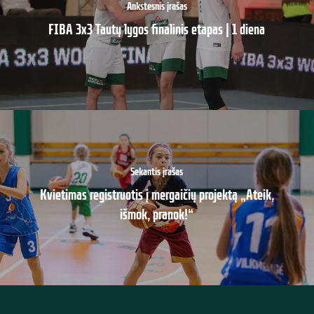
Ankstesnis įrašas
FIBA 3x3 Tautų lygos finalinis etapas | 1 diena
Sekantis įrašas
Kvietimas registruotis į mergaičių projektą „Ateik,
išmok, pranok!“