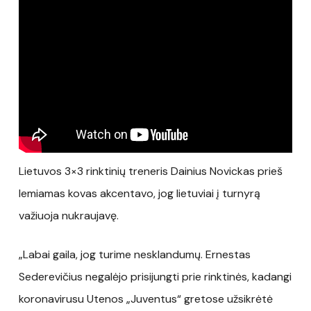
Lietuvos 3×3 rinktinių treneris Dainius Novickas prieš
lemiamas kovas akcentavo, jog lietuviai į turnyrą
važiuoja nukraujavę.
„Labai gaila, jog turime nesklandumų. Ernestas
Sederevičius negalėjo prisijungti prie rinktinės, kadangi
koronavirusu Utenos „Juventus“ gretose užsikrėtė