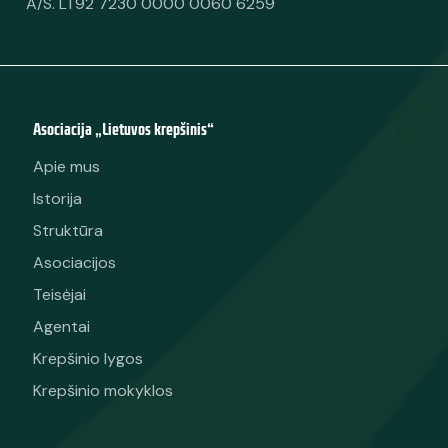
A/S. LT92 7230 0000 0060 6259
Asociacija „Lietuvos krepšinis“
Apie mus
Istorija
Struktūra
Asociacijos
Teisėjai
Agentai
Krepšinio lygos
Krepšinio mokyklos