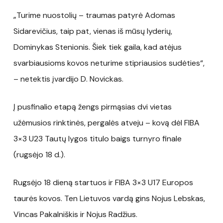
„Turime nuostolių – traumas patyrė Adomas
Sidarevičius, taip pat, vienas iš mūsų lyderių,
Dominykas Stenionis. Šiek tiek gaila, kad atėjus
svarbiausioms kovos neturime stipriausios sudėties“,
– netektis įvardijo D. Novickas.
Į pusfinalio etapą žengs pirmąsias dvi vietas
užėmusios rinktinės, pergalės atveju – kovą dėl FIBA
3×3 U23 Tautų lygos titulo baigs turnyro finale
(rugsėjo 18 d.).
Rugsėjo 18 dieną startuos ir FIBA 3×3 U17 Europos
taurės kovos. Ten Lietuvos vardą gins Nojus Lebskas,
Vincas Pakalniškis ir Nojus Radžius.