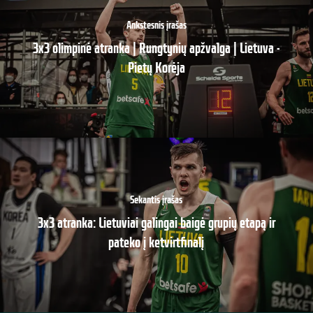
Ankstesnis įrašas
3x3 olimpinė atranka | Rungtynių apžvalga | Lietuva -
Pietų Korėja
Sekantis įrašas
3x3 atranka: Lietuviai galingai baigė grupių etapą ir
pateko į ketvirtfinalį