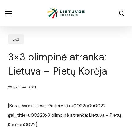
Skip
Menu
Menu
sea
to
main
content
3x3
3×3 olimpinė atranka:
Lietuva – Pietų Korėja
29 gegužės, 2021
[Best_Wordpress_Gallery id=u002250u0022
gal_title=u00223x3 olimpinė atranka: Lietuva – Pietų
Korėjau0022]