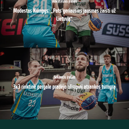
Ankstesnis įrašas
Modestas Kumpys: „Pats geriausias jausmas žaisti už
Lietuvą“
Sekantis įrašas
3x3 rinktinė pergale pradėjo olimpinį atrankos turnyrą