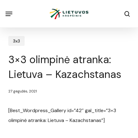
Skip
Menu
Menu
sea
to
main
content
3x3
3×3 olimpinė atranka:
Lietuva – Kazachstanas
27 gegužės, 2021
[Best_Wordpress_Gallery id=”42″ gal_title=”3×3
olimpinė atranka: Lietuva – Kazachstanas”]