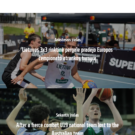
Ankstesnis įrašas
Lietuvos 3x3 rinktinė pergale pradėjo Europos
čempionato atrankos turnyrą
Sekantis įrašas
After a fierce combat U19 national team lost to the
Australian team