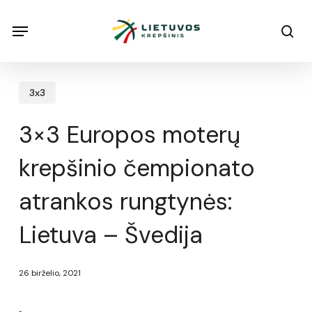
Skip
Menu
Menu
sea
to
main
content
3x3
3×3 Europos moterų
krepšinio čempionato
atrankos rungtynės:
Lietuva – Švedija
26 birželio, 2021