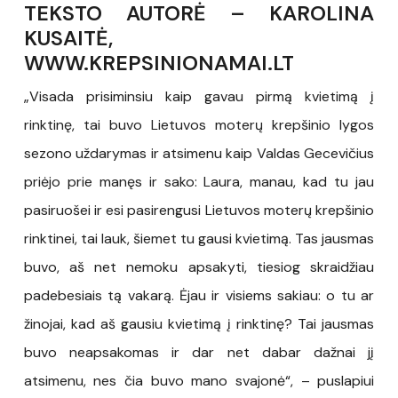
TEKSTO AUTORĖ – KAROLINA
KUSAITĖ,
WWW.KREPSINIONAMAI.LT
„Visada prisiminsiu kaip gavau pirmą kvietimą į
rinktinę, tai buvo Lietuvos moterų krepšinio lygos
sezono uždarymas ir atsimenu kaip Valdas Gecevičius
priėjo prie manęs ir sako: Laura, manau, kad tu jau
pasiruošei ir esi pasirengusi Lietuvos moterų krepšinio
rinktinei, tai lauk, šiemet tu gausi kvietimą. Tas jausmas
buvo, aš net nemoku apsakyti, tiesiog skraidžiau
padebesiais tą vakarą. Ėjau ir visiems sakiau: o tu ar
žinojai, kad aš gausiu kvietimą į rinktinę? Tai jausmas
buvo neapsakomas ir dar net dabar dažnai jį
atsimenu, nes čia buvo mano svajonė“, – puslapiui