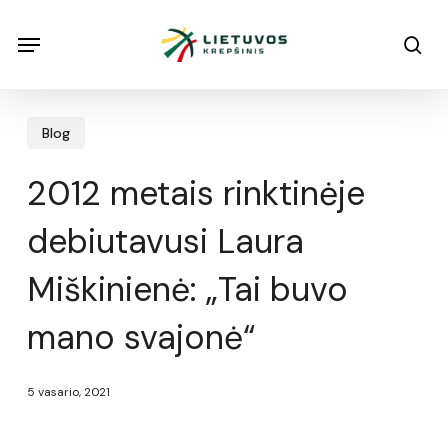
Skip
Menu
Menu
sea
to
main
content
Blog
2012 metais rinktinėje
debiutavusi Laura
Miškinienė: „Tai buvo
mano svajonė“
5 vasario, 2021