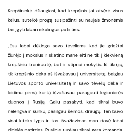
Krepšininkė džiaugiasi, kad krepšinis jai atvėrė visus
kelius, suteikė progą susipažinti su naujais žmonėmis
bei įgyti labai reikalingos patirties.
„Esu labai dėkinga savo tėveliams, kad jie griežtai
žiūrėjo į mokslus ir skatino mane eiti ne tik į kiekvieną
krepšinio treniruotę, bet ir stipriai mokytis. Iš tikrųjų,
tik krepšinio dėka aš išvažiavau į universitetą, baigiau
Lietuvos sporto universitetą ir savo tėvelių dėka ir
leidimu pirmą kartą išvažiavau paragauti legionierės
duonos į Rusiją. Galiu pasakyti, kad tikrai buvo
nelengva ir sunku, pasiilgau šeimos, draugų. Ten buvo
visai kitoks lygis ir tas išvažiavimas man davė labai
didelės patirties. Rusijoje turėjau tikrai gerą komandą,