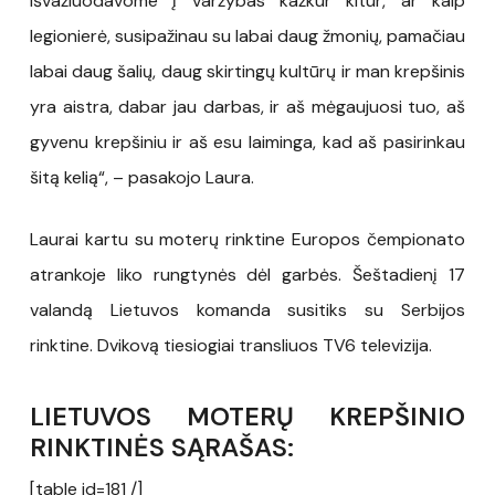
išvažiuodavome į varžybas kažkur kitur, ar kaip
legionierė, susipažinau su labai daug žmonių, pamačiau
labai daug šalių, daug skirtingų kultūrų ir man krepšinis
yra aistra, dabar jau darbas, ir aš mėgaujuosi tuo, aš
gyvenu krepšiniu ir aš esu laiminga, kad aš pasirinkau
šitą kelią“, – pasakojo Laura.
Laurai kartu su moterų rinktine Europos čempionato
atrankoje liko rungtynės dėl garbės. Šeštadienį 17
valandą Lietuvos komanda susitiks su Serbijos
rinktine. Dvikovą tiesiogiai transliuos TV6 televizija.
LIETUVOS MOTERŲ KREPŠINIO
RINKTINĖS SĄRAŠAS:
[table id=181 /]