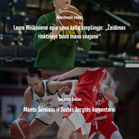
Ankstesnis įrašas
Laura Miškinienė apie savo kelią krepšinyje: „Žaidimas
rinktinėje buvo mano svajonė“
Sekantis įrašas
Manto Šerniaus ir Justės Jocytės komentarai