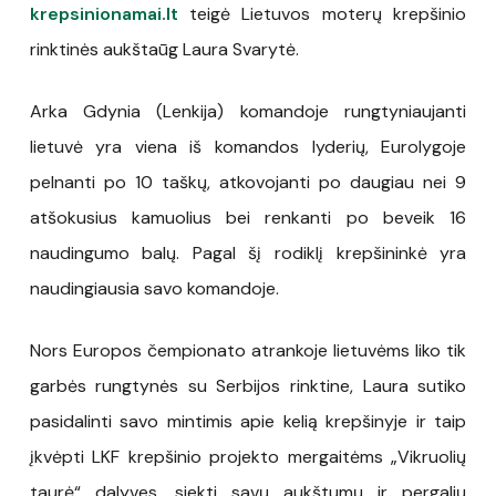
krepsinionamai.lt
teigė Lietuvos moterų krepšinio
rinktinės aukštaūg Laura Svarytė.
Arka Gdynia (Lenkija) komandoje rungtyniaujanti
lietuvė yra viena iš komandos lyderių, Eurolygoje
pelnanti po 10 taškų, atkovojanti po daugiau nei 9
atšokusius kamuolius bei renkanti po beveik 16
naudingumo balų. Pagal šį rodiklį krepšininkė yra
naudingiausia savo komandoje.
Nors Europos čempionato atrankoje lietuvėms liko tik
garbės rungtynės su Serbijos rinktine, Laura sutiko
pasidalinti savo mintimis apie kelią krepšinyje ir taip
įkvėpti LKF krepšinio projekto mergaitėms „Vikruolių
taurė“ dalyves, siekti savų aukštumų ir pergalių