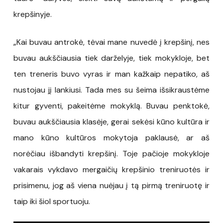
krepšinyje.
„Kai buvau antrokė, tėvai mane nuvedė į krepšinį, nes
buvau aukščiausia tiek darželyje, tiek mokykloje, bet
ten treneris buvo vyras ir man kažkaip nepatiko, aš
nustojau jį lankiusi. Tada mes su šeima išsikraustėme
kitur gyventi, pakeitėme mokyklą. Buvau penktokė,
buvau aukščiausia klasėje, gerai sekėsi kūno kultūra ir
mano kūno kultūros mokytoja paklausė, ar aš
norėčiau išbandyti krepšinį. Toje pačioje mokykloje
vakarais vykdavo mergaičių krepšinio treniruotės ir
prisimenu, jog aš viena nuėjau į tą pirmą treniruotę ir
taip iki šiol sportuoju.