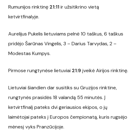
Rumunijos rinktinę
21:11
ir užsitikrino vietą
ketvirtfinalyje.
Aurelijus Pukelis lietuviams pelnė 10 taškus, 6 taškus
pridėjo Šarūnas Vingelis, 3 – Darius Tarvydas, 2 –
Modestas Kumpys.
Pirmose rungtynėse lietuviai
21:9
įveikė Airijos rinktinę.
Lietuviai šiandien dar susitiks su Gruzijos rinktine,
rungtynės prasidės 18 valandą 55 minutės. Į
ketvirtfinalį pateks dvi geriausios ekipos, o jų
laimėtojai pateks į Europos čempionatą, kuris rugsėjo
mėnesį vyks Pranzūcijoje.