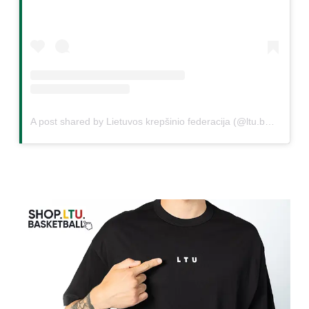
A post shared by Lietuvos krepšinio federacija (@ltu.basketball)