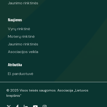
Jaunimo rinktinės
Naujienos
Vyrų rinktinė
Moterų rinktinė
Jaunimo rinktinės
Asociacijos veikla
Atributika
El. parduotuvė
© 2025 Visos teisės saugomos. Asociacija „Lietuvos
krepšinis“
x-
facebook
linkedin
youtube
instagram