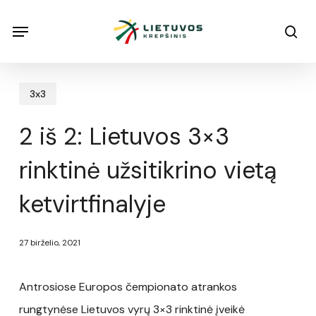
Skip
Menu
Menu
sea
to
main
content
3x3
2 iš 2: Lietuvos 3×3
rinktinė užsitikrino vietą
ketvirtfinalyje
27 birželio, 2021
Antrosiose Europos čempionato atrankos
rungtynėse Lietuvos vyrų 3×3 rinktinė įveikė