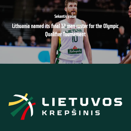
Sekantis įrašas
Lithuania named its final 12 man roster for the Olympic
Qualifier Tournament