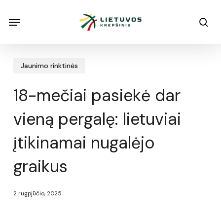
Skip
Menu
Menu
sea
to
main
content
Jaunimo rinktinės
18-mečiai pasiekė dar
vieną pergalę: lietuviai
įtikinamai nugalėjo
graikus
2 rugpjūčio, 2025