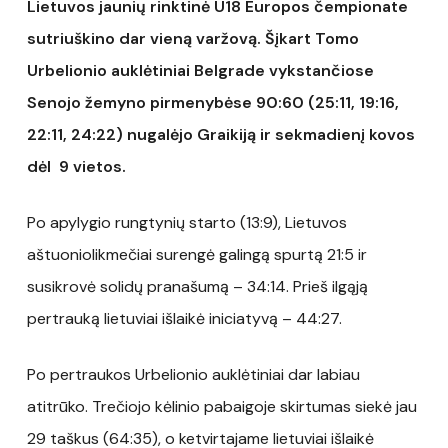
Lietuvos jaunių rinktinė U18 Europos čempionate
sutriuškino dar vieną varžovą. Šįkart Tomo
Urbelionio auklėtiniai Belgrade vykstančiose
Senojo žemyno pirmenybėse 90:60 (25:11, 19:16,
22:11, 24:22) nugalėjo Graikiją ir sekmadienį kovos
dėl 9 vietos.
Po apylygio rungtynių starto (13:9), Lietuvos
aštuoniolikmečiai surengė galingą spurtą 21:5 ir
susikrovė solidų pranašumą – 34:14. Prieš ilgąją
pertrauką lietuviai išlaikė iniciatyvą – 44:27.
Po pertraukos Urbelionio auklėtiniai dar labiau
atitrūko. Trečiojo kėlinio pabaigoje skirtumas siekė jau
29 taškus (64:35), o ketvirtajame lietuviai išlaikė