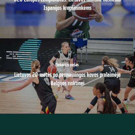
Ispanijos krepšininkėms
Sekantis įrašas
Lietuvos 20-metės po permainingos kovos pralaimėjo
Belgijos rinktinei