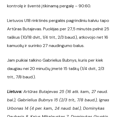
kontrolę ir šventė įtikinamą pergalę – 90:60.
Lietuvos U18 rinktinės pergalės pagrindiniu kalviu tapo
Artūras Butajevas. Puolėjas per 27,5 minutės pelnė 25
taškus (10/18 dvit., 1/4 trit., 2/3 baud.), atkovojo net 16
kamuolių ir surinko 27 naudingumo balus.
Jam puikiai talkino Gabrielius Bubnys, kuris per kiek
daugiau nei 20 minučių įmetė 15 taškų (1/4 dvit., 2/3
trit., 7/8 baud.).
Lietuva:
Artūras Butajevas 25 (16 atk. kam., 27 naud.
bal.), Gabrielius Bubnys 15 (2/3 trit., 7/8 baud.), Ignas
Urbonas 14 (4 per. kam., 24 naud. bal.), Dominykas
Daubaris 8, Kajus Mikalauskas 7, Dominykas Grunkis,