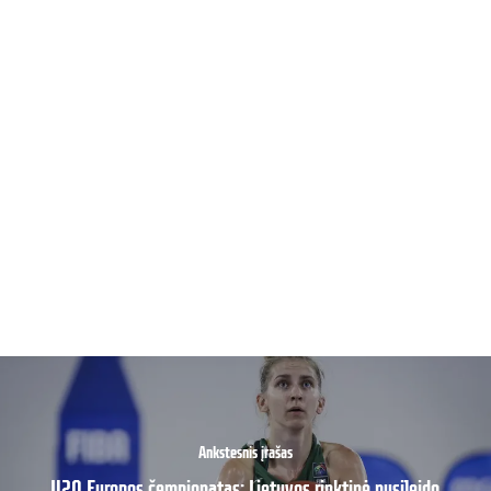
Ankstesnis įrašas
U20 Europos čempionatas: Lietuvos rinktinė nusileido