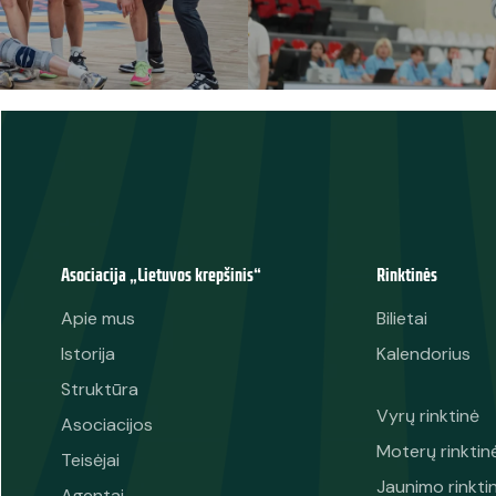
Asociacija „Lietuvos krepšinis“
Rinktinės
Apie mus
Bilietai
Istorija
Kalendorius
Struktūra
Vyrų rinktinė
Asociacijos
Moterų rinktin
Teisėjai
Jaunimo rinkti
Agentai