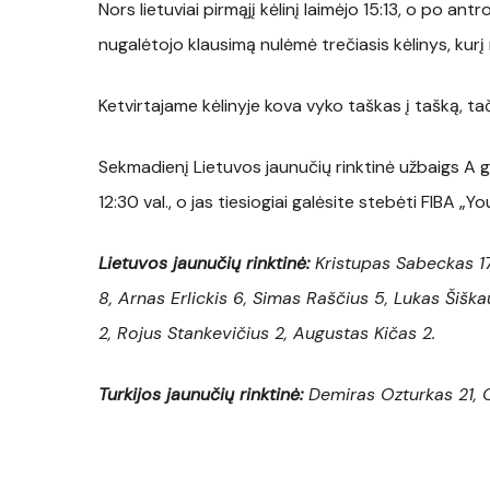
Nors lietuviai pirmąjį kėlinį laimėjo 15:13, o po an
nugalėtojo klausimą nulėmė trečiasis kėlinys, kurį 
Ketvirtajame kėlinyje kova vyko taškas į tašką, tač
Sekmadienį Lietuvos jaunučių rinktinė užbaigs A g
12:30 val., o jas tiesiogiai galėsite stebėti FIBA „
Lietuvos jaunučių rinktinė:
Kristupas Sabeckas 17,
8, Arnas Erlickis 6, Simas Raščius 5, Lukas Šiška
2, Rojus Stankevičius 2, Augustas Kičas 2.
Turkijos jaunučių rinktinė:
Demiras Ozturkas 21, O