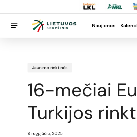
Skip
Menu
to
main
Naujienos
Kalend
Menu
content
Spauskite enter klavišą norėdami ieškoti arba E
Jaunimo rinktinės
16-mečiai E
Turkijos rinkt
9 rugpjūčio, 2025