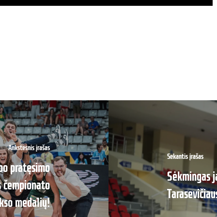
Ankstesnis įrašas
Sekantis įrašas
 po pratęsimo
Sėkmingas ja
os čempionato
Tarasevičiau
kso medalių!