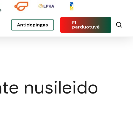
El.
sea
Antidopingas
parduotuvė
te nusileido