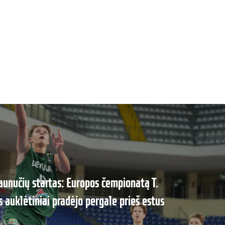
unučių startas: Europos čempionatą T.
s auklėtiniai pradėjo pergale prieš estus