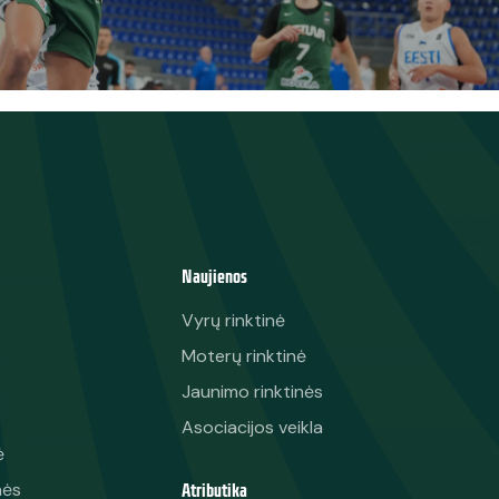
Naujienos
Vyrų rinktinė
Moterų rinktinė
Jaunimo rinktinės
Asociacijos veikla
ė
Atributika
nės