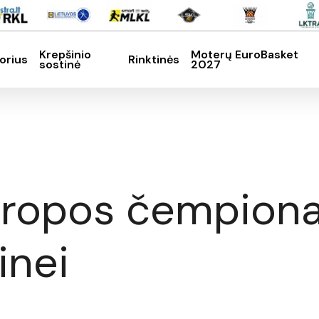
Krepšinio
Moterų EuroBasket
orius
Rinktinės
sostinė
2027
SC, kad nutrauktumėte
uropos čempiona
inei