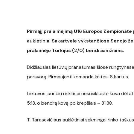
Pirmąjį pralaimėjimą U16 Europos čempionate p
auklėtiniai Sakartvele vykstančiose Senojo že
pralaimėjo Turkijos (2/0) bendraamžiams.
Didžiausias lietuvių pranašumas šiose rungtynėse 
persvarą. Pirmaujanti komanda keitėsi 6 kartus.
Lietuvos jaunčių rinktinei nesusiklostė kova dėl a
5:13, o bendrą kovą po krepšiais – 31:38.
T. Tarasevičiaus auklėtiniai sėkmingai rinko tašku