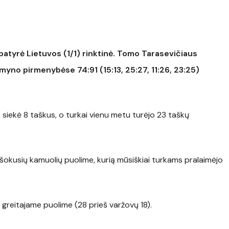
atyrė Lietuvos (1/1) rinktinė. Tomo Tarasevičiaus
myno pirmenybėse 74:91 (15:13, 25:27, 11:26, 23:25)
siekė 8 taškus, o turkai vienu metu turėjo 23 taškų
tšokusių kamuolių puolime, kurią mūsiškiai turkams pralaimėjo
s greitajame puolime (28 prieš varžovų 18).