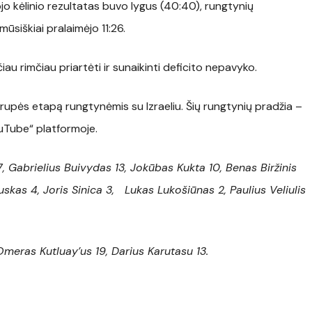
trojo kėlinio rezultatas buvo lygus (40:40), rungtynių
mūsiškiai pralaimėjo 11:26.
iau rimčiau priartėti ir sunaikinti deficito nepavyko.
rupės etapą rungtynėmis su Izraeliu. Šių rungtynių pradžia –
YouTube“ platformoje.
 Gabrielius Buivydas 13, Jokūbas Kukta 10, Benas Biržinis
uskas 4, Joris Sinica 3, Lukas Lukošiūnas 2, Paulius Veliulis
meras Kutluay’us 19, Darius Karutasu 13.