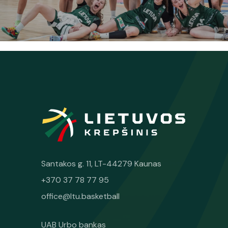
Santakos g. 11, LT-44279 Kaunas
+370 37 78 77 95
office@ltu.basketball
UAB Urbo bankas