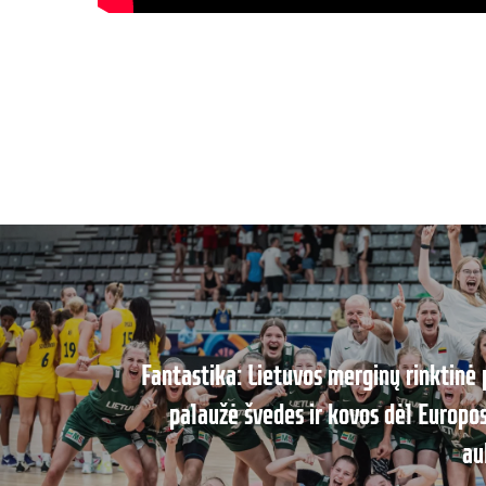
Fantastika: Lietuvos merginų rinktinė
palaužė švedes ir kovos dėl Europ
au