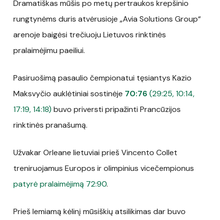
Dramatiškas mūšis po metų pertraukos krepšinio
rungtynėms duris atvėrusioje „Avia Solutions Group“
arenoje baigėsi trečiuoju Lietuvos rinktinės
pralaimėjimu paeiliui.
Pasiruošimą pasaulio čempionatui tęsiantys Kazio
Maksvyčio auklėtiniai sostinėje
70:76
(29:25, 10:14,
17:19, 14:18)
buvo priversti pripažinti Prancūzijos
rinktinės pranašumą.
Užvakar Orleane lietuviai prieš Vincento Collet
treniruojamus Europos ir olimpinius vicečempionus
patyrė pralaimėjimą 72:90
.
Prieš lemiamą kėlinį mūsiškių atsilikimas dar buvo