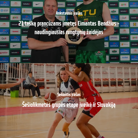
Ankstesnis įrašas
21 tašką prancūzams įmetęs Eimantas Bendžius –
naudingiausias rungtynių žaidėjas
Sekantis įrašas
Šešiolikmetės grupės etape įveikė ir Slovakiją