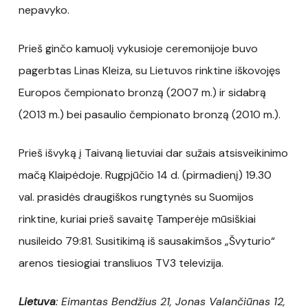
nepavyko.
Prieš ginčo kamuolį vykusioje ceremonijoje buvo
pagerbtas Linas Kleiza, su Lietuvos rinktine iškovojęs
Europos čempionato bronzą (2007 m.) ir sidabrą
(2013 m.) bei pasaulio čempionato bronzą (2010 m.).
Prieš išvyką į Taivaną lietuviai dar sužais atsisveikinimo
mačą Klaipėdoje. Rugpjūčio 14 d. (pirmadienį) 19.30
val. prasidės draugiškos rungtynės su Suomijos
rinktine, kuriai prieš savaitę Tamperėje mūsiškiai
nusileido 79:81. Susitikimą iš sausakimšos „Švyturio“
arenos tiesiogiai transliuos TV3 televizija.
Lietuva
: Eimantas Bendžius 21, Jonas Valančiūnas 12,