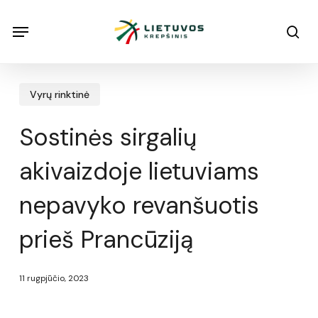
Skip
Menu
Menu
sea
to
main
content
Vyrų rinktinė
Sostinės sirgalių
akivaizdoje lietuviams
nepavyko revanšuotis
prieš Prancūziją
11 rugpjūčio, 2023