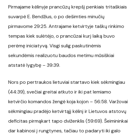
Pirmajame kėlinyje prancūzų krepšį penkiais tritaškiais
suvarpė E. Bendžius, o po dešimties minučių
pirmavome 29:25. Antrajame ketvirtyje taškų rinkimo
tempas kiek sulėtėjo, o prancūzai kurį laiką buvo
perėmę iniciatyvą. Visgi sulig paskutinėmis
sekundėmis realizuotu baudos metimu mūsiškiai
atstatė lygybę – 39:39.
Nors po pertraukos lietuviai startavo kiek sėkmingiau
(44:39), svečiai greitai atkuto ir iki pat lemiamo
ketvirčio komandos žengė koja kojon – 56:58. Varžovai
sėkmingiau pradėjo ketvirtąjį kėlinį ir Lietuvos atstovų
deficitas pirmąkart tapo dviženklis (59:69). Šeimininkai
dar kabinosi į rungtynes, tačiau to padaryti iki galo