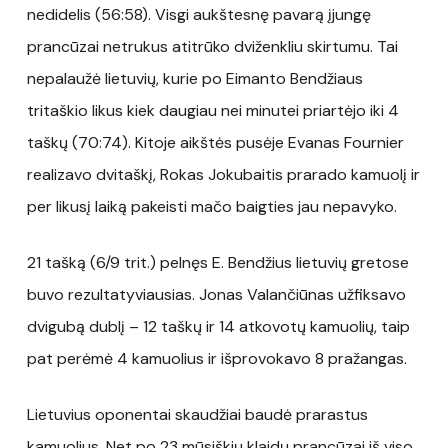
nedidelis (56:58). Visgi aukštesnę pavarą įjungę
prancūzai netrukus atitrūko dviženkliu skirtumu. Tai
nepalaužė lietuvių, kurie po Eimanto Bendžiaus
tritaškio likus kiek daugiau nei minutei priartėjo iki 4
taškų (70:74). Kitoje aikštės pusėje Evanas Fournier
realizavo dvitaškį, Rokas Jokubaitis prarado kamuolį ir
per likusį laiką pakeisti mačo baigties jau nepavyko.
21 tašką (6/9 trit.) pelnęs E. Bendžius lietuvių gretose
buvo rezultatyviausias. Jonas Valančiūnas užfiksavo
dvigubą dublį – 12 taškų ir 14 atkovotų kamuolių, taip
pat perėmė 4 kamuolius ir išprovokavo 8 pražangas.
Lietuvius oponentai skaudžiai baudė prarastus
kamuolius. Net po 23 mūsiškių klaidų prancūzai iš viso