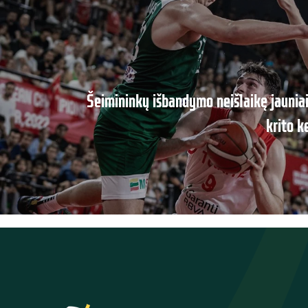
Šeimininkų išbandymo neišlaikę jaunia
krito k