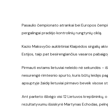
Pasaulio čempionato atrankai bei Europos čempion
pergalingai pradėjo kontrolinių rungtynių ciklą.
Kazio Maksvyčio auklėtiniai Klaipėdos sirgalių aki
Estijos, taip pat besirengiančius vasaros pabaigo
Pirmauti estams lietuviai neleido nė sekundės – iš
nesurengė rimtesnio spurto, kuris būtų leidęs pagal
apsuptyje žaidę lietuviai pirmavo beveik visose st
Ant parketo išbėgo visi 12 Lietuvos krepšininkų, o
rezultatyvumu išsiskyrė Martynas Echodas, pelnęs 