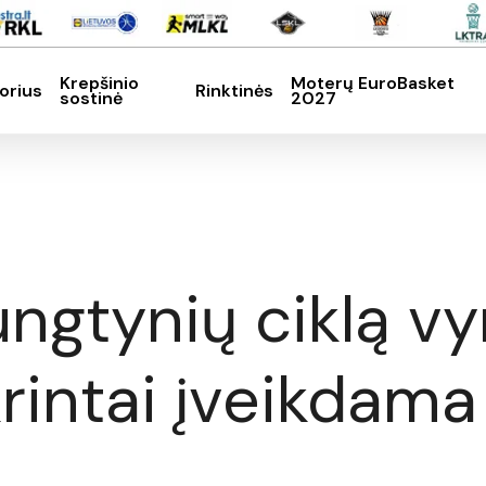
Krepšinio
Moterų EuroBasket
orius
Rinktinės
sostinė
2027
SC, kad nutrauktumėte
ungtynių ciklą vy
krintai įveikdama