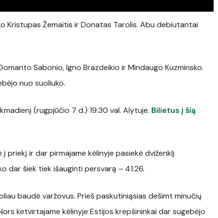
lko Kristupas Žemaitis ir Donatas Tarolis. Abu debiutantai
, Domanto Sabonio, Igno Brazdeikio ir Mindaugo Kuzminsko.
tebėjo nuo suoliuko.
sekmadienį (rugpjūčio 7 d.) 19:30 val. Alytuje.
Bilietus į šią
 į priekį ir dar pirmajame kėlinyje pasiekė dviženklį
 dar šiek tiek išauginti persvarą – 41:26.
toliau baudė varžovus. Prieš paskutiniąsias dešimt minučių
rs ketvirtajame kėlinyje Estijos krepšininkai dar sugebėjo