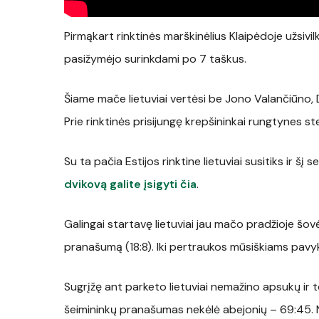
Pirmąkart rinktinės marškinėlius Klaipėdoje užsivi
pasižymėjo surinkdami po 7 taškus.
Šiame mače lietuviai vertėsi be Jono Valančiūno
Prie rinktinės prisijungę krepšininkai rungtynes s
Su ta pačia Estijos rinktine lietuviai susitiks ir šį 
dvikovą galite įsigyti čia
.
Galingai startavę lietuviai jau mačo pradžioje šovė
pranašumą (18:8). Iki pertraukos mūsiškiams pavyko
Sugrįžę ant parketo lietuviai nemažino apsukų ir 
šeimininkų pranašumas nekėlė abejonių – 69:45. No