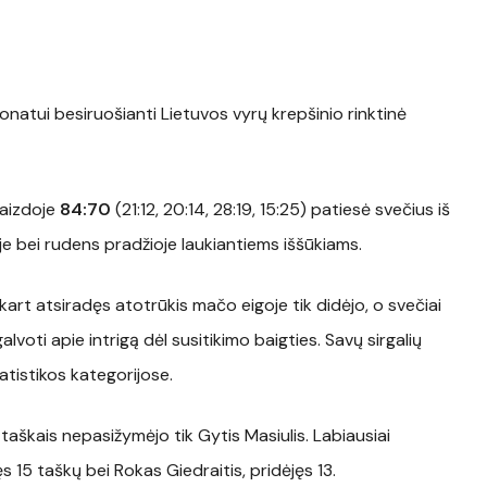
atui besiruošianti Lietuvos vyrų krepšinio rinktinė
vaizdoje
84:70
(21:12, 20:14, 28:19, 15:25) patiesė svečius iš
je bei rudens pradžioje laukiantiems iššūkiams.
kart atsiradęs atotrūkis mačo eigoje tik didėjo, o svečiai
voti apie intrigą dėl susitikimo baigties. Savų sirgalių
atistikos kategorijose.
 taškais nepasižymėjo tik Gytis Masiulis. Labiausiai
15 taškų bei Rokas Giedraitis, pridėjęs 13.