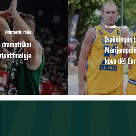
Sekantis įrašas
Ankstesnis įrašas
Įspūdingas t
i dramatiškai
Marijampolėj
etvirtfinalyje
kova dėl Eu