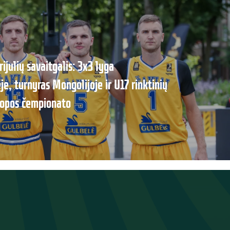
rijulių savaitgalis: 3x3 lyga
e, turnyras Mongolijoje ir U17 rinktinių
ropos čempionato