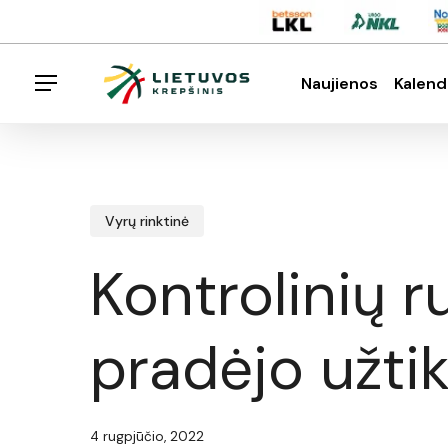
Skip
Menu
to
main
Naujienos
Kalend
Menu
content
Spauskite enter klavišą norėdami ieškoti arba E
Vyrų rinktinė
Kontrolinių r
pradėjo užti
4 rugpjūčio, 2022