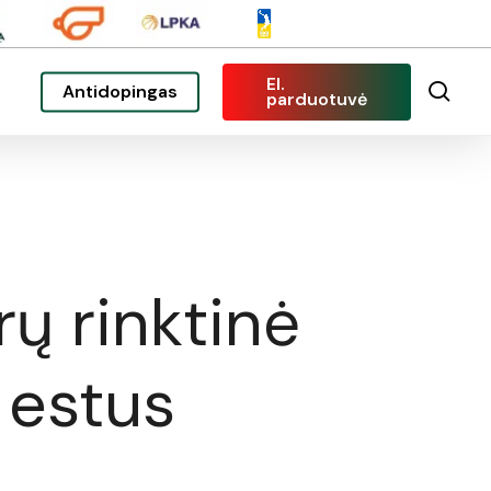
El.
sea
Antidopingas
parduotuvė
rų rinktinė
 estus