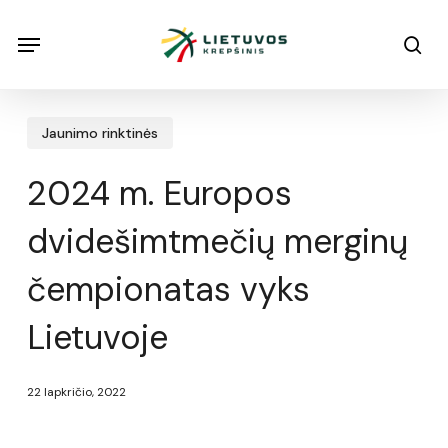
Skip
Menu
Menu
sea
to
main
content
Jaunimo rinktinės
2024 m. Europos
dvidešimtmečių merginų
čempionatas vyks
Lietuvoje
22 lapkričio, 2022