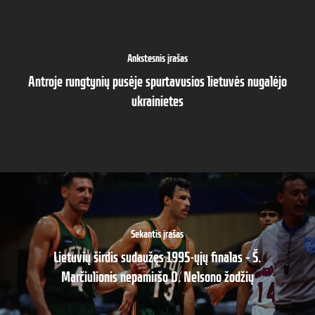
Ankstesnis įrašas
Antroje rungtynių pusėje spurtavusios lietuvės nugalėjo
ukrainietes
Sekantis įrašas
Lietuvių širdis sudaužęs 1995-ųjų finalas – Š.
Marčiulionis nepamiršo D. Nelsono žodžių