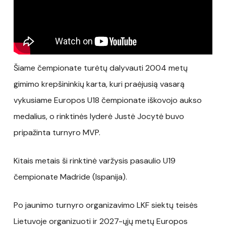
Šiame čempionate turėtų dalyvauti 2004 metų
gimimo krepšininkių karta, kuri praėjusią vasarą
vykusiame Europos U18 čempionate iškovojo aukso
medalius, o rinktinės lyderė Justė Jocytė buvo
pripažinta turnyro MVP.
Kitais metais ši rinktinė varžysis pasaulio U19
čempionate Madride (Ispanija).
Po jaunimo turnyro organizavimo LKF siektų teisės
Lietuvoje organizuoti ir 2027-ųjų metų Europos