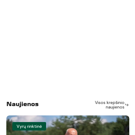
Naujienos
Visos krepšinio
naujienos
Rinktinės
Vyrų rinktinė
stovykloje