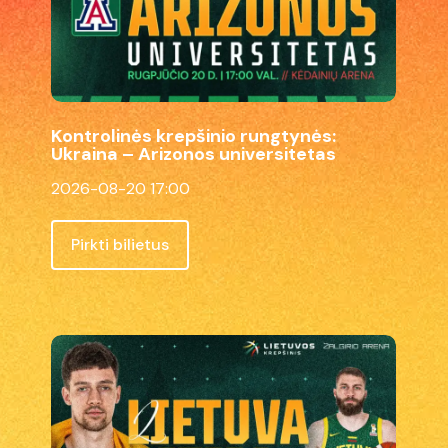
Ukraina
–
Arizonos
universitetas
Kontrolinės krepšinio rungtynės:
Ukraina – Arizonos universitetas
2026-08-20 17:00
Pirkti bilietus
Lietuvos
vyrų
krepšinio
rinktinės