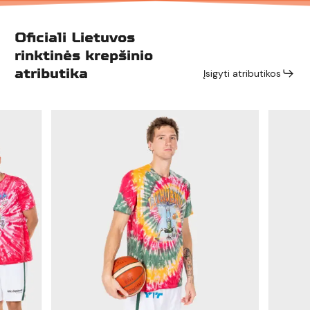
Oficiali Lietuvos
rinktinės krepšinio
atributika
Įsigyti atributikos