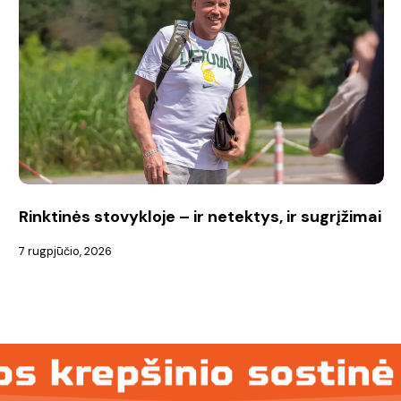
–
ir
netektys,
ir
sugrįžimai
Rinktinės stovykloje – ir netektys, ir sugrįžimai
7 rugpjūčio, 2026
s krepšinio sostinė