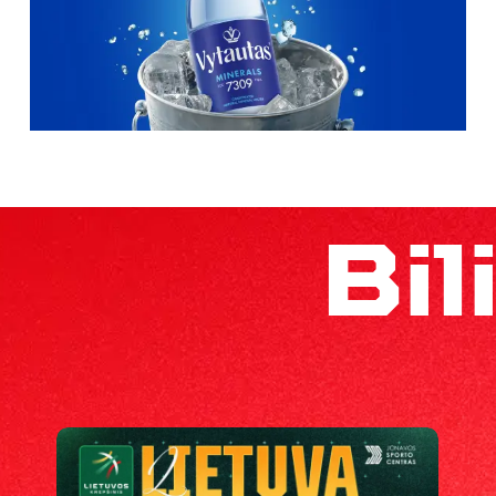
Bil
Lietuvos
vyrų
krepšinio