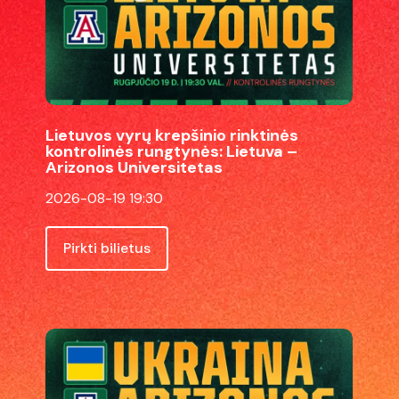
rinktinės
kontrolinės
rungtynės:
Lietuva
Lietuvos vyrų krepšinio rinktinės
kontrolinės rungtynės: Lietuva –
–
Arizonos Universitetas
Arizonos
2026-08-19 19:30
Universitetas
Pirkti bilietus
Kontrolinės
krepšinio
rungtynės: